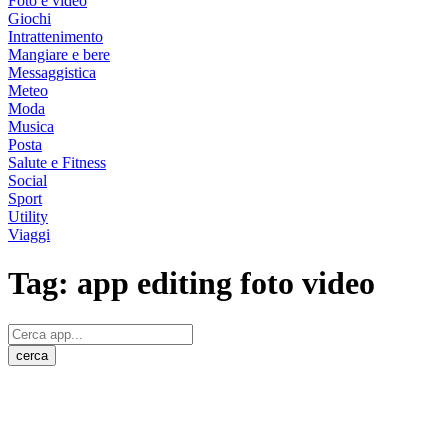
Foto e video
Giochi
Intrattenimento
Mangiare e bere
Messaggistica
Meteo
Moda
Musica
Posta
Salute e Fitness
Social
Sport
Utility
Viaggi
Tag:
app editing foto video