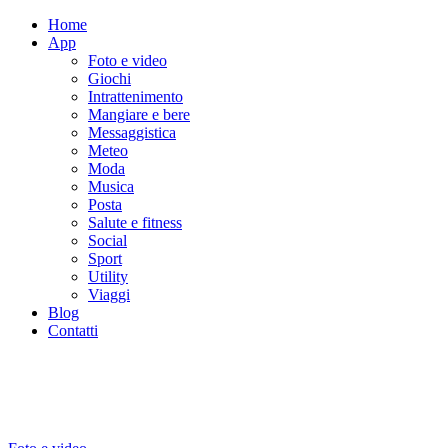
Home
App
Foto e video
Giochi
Intrattenimento
Mangiare e bere
Messaggistica
Meteo
Moda
Musica
Posta
Salute e fitness
Social
Sport
Utility
Viaggi
Blog
Contatti