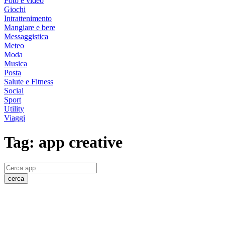
Foto e video
Giochi
Intrattenimento
Mangiare e bere
Messaggistica
Meteo
Moda
Musica
Posta
Salute e Fitness
Social
Sport
Utility
Viaggi
Tag:
app creative