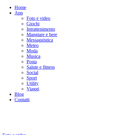
Home
App
Foto e video
Giochi
Intrattenimento
Mangiare e bere
Messaggistica
Meteo
Moda
Musica
Posta
Salute e fitness
Social
Sport
Utility
Viaggi
Blog
Contatti