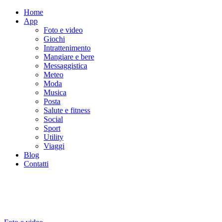
Home
App
Foto e video
Giochi
Intrattenimento
Mangiare e bere
Messaggistica
Meteo
Moda
Musica
Posta
Salute e fitness
Social
Sport
Utility
Viaggi
Blog
Contatti