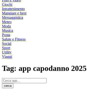
Foto e video
Giochi
Intrattenimento
Mangiare e bere
Messaggistica
Meteo
Moda
Musica
Posta
Salute e Fitness
Social
Sport
Utility
Viaggi
Tag:
app capodanno 2025