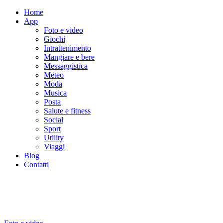
Home
App
Foto e video
Giochi
Intrattenimento
Mangiare e bere
Messaggistica
Meteo
Moda
Musica
Posta
Salute e fitness
Social
Sport
Utility
Viaggi
Blog
Contatti