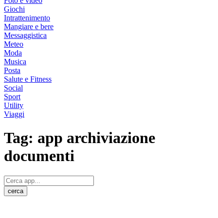
Foto e video
Giochi
Intrattenimento
Mangiare e bere
Messaggistica
Meteo
Moda
Musica
Posta
Salute e Fitness
Social
Sport
Utility
Viaggi
Tag:
app archiviazione
documenti