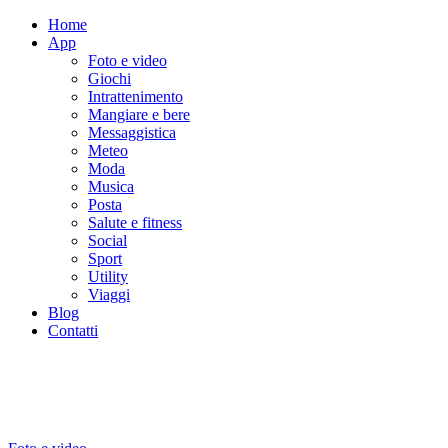
Home
App
Foto e video
Giochi
Intrattenimento
Mangiare e bere
Messaggistica
Meteo
Moda
Musica
Posta
Salute e fitness
Social
Sport
Utility
Viaggi
Blog
Contatti