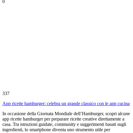
0
337
App ricette hamburger: celebra un grande classico con le app cucina
In occasione della Giornata Mondiale dell’Hamburger, scopri alcune
app ricette hamburger per preparare ricette creative direttamente a
casa. Tra istruzioni guidate, community e suggerimenti basati sugli
ingredienti, lo smartphone diventa uno strumento utile per