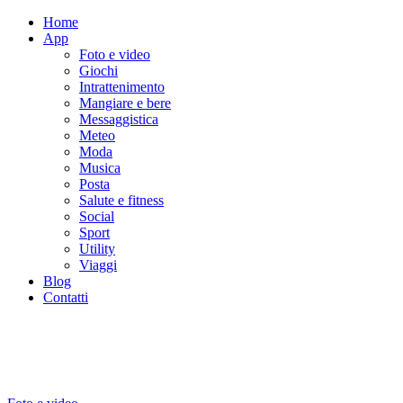
Home
App
Foto e video
Giochi
Intrattenimento
Mangiare e bere
Messaggistica
Meteo
Moda
Musica
Posta
Salute e fitness
Social
Sport
Utility
Viaggi
Blog
Contatti