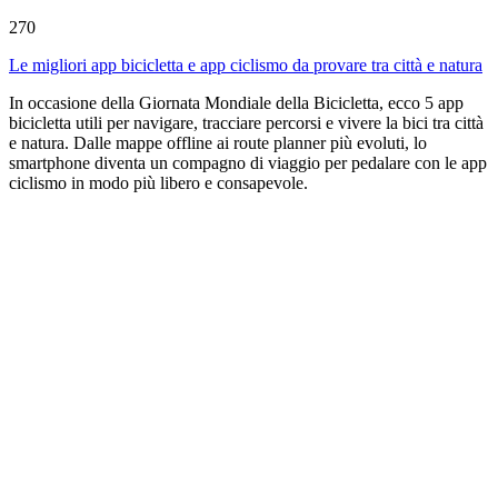
270
Le migliori app bicicletta e app ciclismo da provare tra città e natura
In occasione della Giornata Mondiale della Bicicletta, ecco 5 app
bicicletta utili per navigare, tracciare percorsi e vivere la bici tra città
e natura. Dalle mappe offline ai route planner più evoluti, lo
smartphone diventa un compagno di viaggio per pedalare con le app
ciclismo in modo più libero e consapevole.