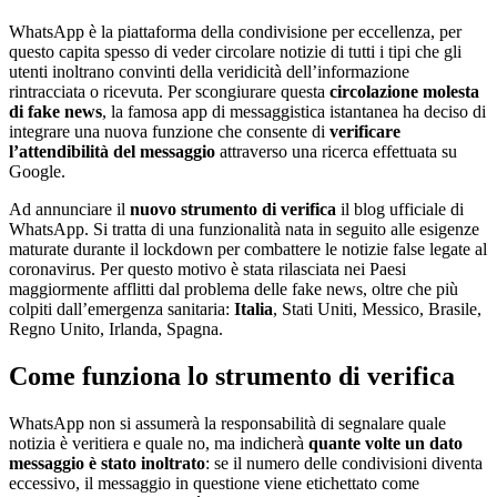
WhatsApp è la piattaforma della condivisione per eccellenza, per
questo capita spesso di veder circolare notizie di tutti i tipi che gli
utenti inoltrano convinti della veridicità dell’informazione
rintracciata o ricevuta. Per scongiurare questa
circolazione molesta
di fake news
, la famosa app di messaggistica istantanea ha deciso di
integrare una nuova funzione che consente di
verificare
l’attendibilità del messaggio
attraverso una ricerca effettuata su
Google.
Ad annunciare il
nuovo strumento di verifica
il blog ufficiale di
WhatsApp. Si tratta di una funzionalità nata in seguito alle esigenze
maturate durante il lockdown per combattere le notizie false legate al
coronavirus. Per questo motivo è stata rilasciata nei Paesi
maggiormente afflitti dal problema delle fake news, oltre che più
colpiti dall’emergenza sanitaria:
Italia
, Stati Uniti, Messico, Brasile,
Regno Unito, Irlanda, Spagna.
Come funziona lo strumento di verifica
WhatsApp non si assumerà la responsabilità di segnalare quale
notizia è veritiera e quale no, ma indicherà
quante volte un dato
messaggio è stato inoltrato
: se il numero delle condivisioni diventa
eccessivo, il messaggio in questione viene etichettato come