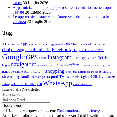
estate
30 Luglio 2026
App amicizia: cinque app per restare in contatto anche dopo
l’estate
28 Luglio 2026
Le app musica estate che ti fanno scoprire nuova musica in
vacanza
23 Luglio 2026
Tag
app
AI
auto
calcio
canzoni
Amazon
bambini
app cucina
app viaggio
B&B
chat
Facebook
consegna a domicilio
film
giochi in uscita 2025
Google
GPS
Instagram
intelligenza artificiale
hotel
navigatore
offerte
lingue
notizie
nintendo switch 2
palestra
privacy digitale
shopping
sport
sconti
serie tv
rientro settembre
sicurezza digitale
smart inbox
streaming
vacanze
studio
TV
trasporti
uscite videogiochi 2026
tecnologia
WhatsApp
videogiochi settembre 2025
voli
workflow email
Iscriviti alla Newsletter
Ho letto, compreso ed accetto l'
informativa sulla privacy
.
Autorizzo inoltre Puglia.com srls ad utilizzare i dati inseriti in questo