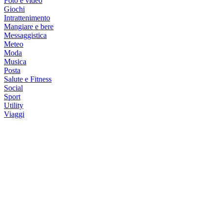
Foto e video
Giochi
Intrattenimento
Mangiare e bere
Messaggistica
Meteo
Moda
Musica
Posta
Salute e Fitness
Social
Sport
Utility
Viaggi