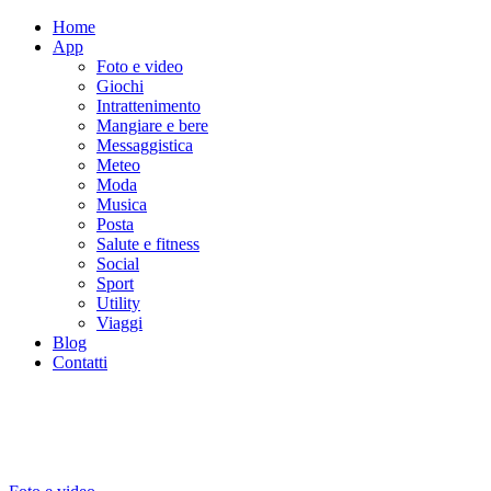
Home
App
Foto e video
Giochi
Intrattenimento
Mangiare e bere
Messaggistica
Meteo
Moda
Musica
Posta
Salute e fitness
Social
Sport
Utility
Viaggi
Blog
Contatti