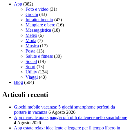
App
(382)
Foto e video
(31)
Giochi
(43)
Intrattenimento
(47)
Mangiare e bere
(16)
Messaggistica
(18)
Meteo
(6)
Moda
(7)
Musica
(17)
Posta
(13)
Salute e fitness
(30)
Social
(19)
Sport
(13)
Utility
(134)
Viaggi
(43)
Blog
(504)
Articoli recenti
Giochi mobile vacanza: 5 giochi smartphone perfetti da
portare in vacanza
6 Agosto 2026
App mare: le app spiaggia più utili da tenere nello smartphone
4 Agosto 2026
App estate relax: idee lente e leggere per il tempo libero in