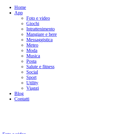
Home
App
Foto e video
Giochi
Intrattenimento
Mangiare e bere
Messaggistica
Meteo
Moda
Musica
Posta
Salute e fitness
Social
Sport
Utility
Viaggi
Blog
Contatti