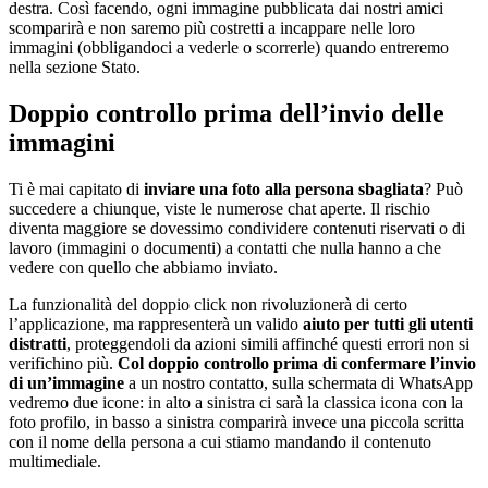
destra. Così facendo, ogni immagine pubblicata dai nostri amici
scomparirà e non saremo più costretti a incappare nelle loro
immagini (obbligandoci a vederle o scorrerle) quando entreremo
nella sezione Stato.
Doppio controllo prima dell’invio delle
immagini
Ti è mai capitato di
inviare una foto alla persona sbagliata
? Può
succedere a chiunque, viste le numerose chat aperte. Il rischio
diventa maggiore se dovessimo condividere contenuti riservati o di
lavoro (immagini o documenti) a contatti che nulla hanno a che
vedere con quello che abbiamo inviato.
La funzionalità del doppio click non rivoluzionerà di certo
l’applicazione, ma rappresenterà un valido
aiuto per tutti gli utenti
distratti
, proteggendoli da azioni simili affinché questi errori non si
verifichino più.
Col doppio controllo prima di confermare l’invio
di un’immagine
a un nostro contatto, sulla schermata di WhatsApp
vedremo due icone: in alto a sinistra ci sarà la classica icona con la
foto profilo, in basso a sinistra comparirà invece una piccola scritta
con il nome della persona a cui stiamo mandando il contenuto
multimediale.