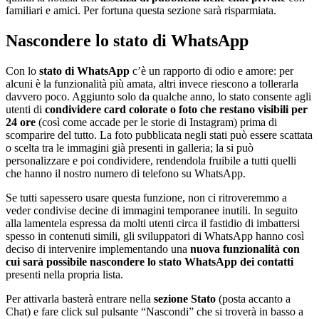
familiari e amici. Per fortuna questa sezione sarà risparmiata.
Nascondere lo stato di WhatsApp
Con lo
stato di WhatsApp
c’è un rapporto di odio e amore: per
alcuni è la funzionalità più amata, altri invece riescono a tollerarla
davvero poco. Aggiunto solo da qualche anno, lo stato consente agli
utenti di
condividere card colorate o foto che restano visibili per
24 ore
(così come accade per le storie di Instagram) prima di
scomparire del tutto. La foto pubblicata negli stati può essere scattata
o scelta tra le immagini già presenti in galleria; la si può
personalizzare e poi condividere, rendendola fruibile a tutti quelli
che hanno il nostro numero di telefono su WhatsApp.
Se tutti sapessero usare questa funzione, non ci ritroveremmo a
veder condivise decine di immagini temporanee inutili. In seguito
alla lamentela espressa da molti utenti circa il fastidio di imbattersi
spesso in contenuti simili, gli sviluppatori di WhatsApp hanno così
deciso di intervenire implementando una
nuova funzionalità con
cui sarà possibile nascondere lo stato WhatsApp dei contatti
presenti nella propria lista.
Per attivarla basterà entrare nella
sezione Stato
(posta accanto a
Chat) e fare click sul pulsante “Nascondi” che si troverà in basso a