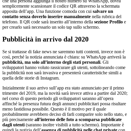
che una persona aggiunga il nostro numero su WhatsApp, dovrà
semplicemente scansionare il codice QR attraverso la schermata
apposita dell’app. Una funzione comoda con cui
salvare un
contatto senza doverlo inserire manualmente
nella rubrica del
telefono. Il QR code sarà inserito all’interno della
sezione Profilo
e
per crearlo sarà necessario un solo tap sullo schermo.
Pubblicità in arrivo dal 2020
Se si trattasse di fake news ne saremmo tutti contenti, invece non è
così, perché la notizia annunciata è chiara: su WhatsApp arriverà la
pubblicità, ma solo all’interno degli stati personali
. Gli
sviluppatori hanno voluto rassicurare gli utenti, sottolineando come
la pubblicità non sarà invasiva e presenterà caratteristiche simili a
quella delle storie di Instagram.
Inizialmente il suo arrivo sull’app era stato annunciato per il primo
trimestre del 2019, ma la novità sarà invece attiva a partire dal 2020;
nel corso di questo periodo gli sviluppatori saranno all’opera
affinché la presenza futura degli annunci pubblicitari possa risultare
meno fastidiosa possibile. Questo è il motivo per il quale
probabilmente avrebbero deciso di farli comparire solo nello stato, e
più precisamente
all’interno delle foto a scomparsa pubblicate
dagli utenti
(saranno inoltre visibili a tutto schermo). Importante è
quindi la notizia dell’
assenza di pubblicità nelle chat private
con