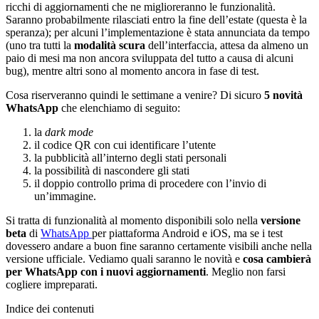
ricchi di aggiornamenti che ne miglioreranno le funzionalità.
Saranno probabilmente rilasciati entro la fine dell’estate (questa è la
speranza); per alcuni l’implementazione è stata annunciata da tempo
(uno tra tutti la
modalità scura
dell’interfaccia, attesa da almeno un
paio di mesi ma non ancora sviluppata del tutto a causa di alcuni
bug), mentre altri sono al momento ancora in fase di test.
Cosa riserveranno quindi le settimane a venire? Di sicuro
5 novità
WhatsApp
che elenchiamo di seguito:
la
dark mode
il codice QR con cui identificare l’utente
la pubblicità all’interno degli stati personali
la possibilità di nascondere gli stati
il doppio controllo prima di procedere con l’invio di
un’immagine.
Si tratta di funzionalità al momento disponibili solo nella
versione
beta
di
WhatsApp
per piattaforma Android e iOS, ma se i test
dovessero andare a buon fine saranno certamente visibili anche nella
versione ufficiale. Vediamo quali saranno le novità e
cosa cambierà
per WhatsApp con i nuovi aggiornamenti
. Meglio non farsi
cogliere impreparati.
Indice dei contenuti