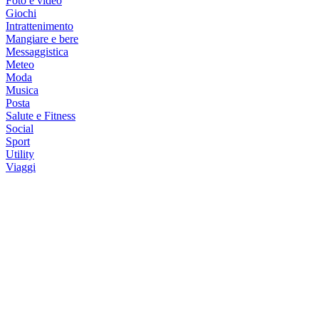
Foto e video
Giochi
Intrattenimento
Mangiare e bere
Messaggistica
Meteo
Moda
Musica
Posta
Salute e Fitness
Social
Sport
Utility
Viaggi