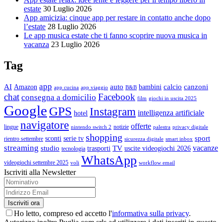
estate
30 Luglio 2026
App amicizia: cinque app per restare in contatto anche dopo
l’estate
28 Luglio 2026
Le app musica estate che ti fanno scoprire nuova musica in
vacanza
23 Luglio 2026
Tag
app
AI
auto
calcio
canzoni
Amazon
bambini
app cucina
app viaggio
B&B
chat
Facebook
consegna a domicilio
film
giochi in uscita 2025
Google
GPS
Instagram
intelligenza artificiale
hotel
navigatore
offerte
lingue
notizie
nintendo switch 2
palestra
privacy digitale
shopping
sport
sconti
serie tv
rientro settembre
sicurezza digitale
smart inbox
streaming
vacanze
studio
TV
trasporti
uscite videogiochi 2026
tecnologia
WhatsApp
videogiochi settembre 2025
voli
workflow email
Iscriviti alla Newsletter
Ho letto, compreso ed accetto l'
informativa sulla privacy
.