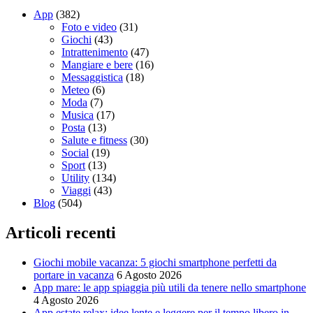
App
(382)
Foto e video
(31)
Giochi
(43)
Intrattenimento
(47)
Mangiare e bere
(16)
Messaggistica
(18)
Meteo
(6)
Moda
(7)
Musica
(17)
Posta
(13)
Salute e fitness
(30)
Social
(19)
Sport
(13)
Utility
(134)
Viaggi
(43)
Blog
(504)
Articoli recenti
Giochi mobile vacanza: 5 giochi smartphone perfetti da
portare in vacanza
6 Agosto 2026
App mare: le app spiaggia più utili da tenere nello smartphone
4 Agosto 2026
App estate relax: idee lente e leggere per il tempo libero in