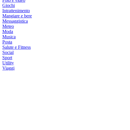
Foto e video
Giochi
Intrattenimento
Mangiare e bere
Messaggistica
Meteo
Moda
Musica
Posta
Salute e Fitness
Social
Sport
Utility
Viaggi