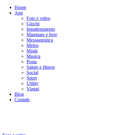
Home
App
Foto e video
Giochi
Intrattenimento
Mangiare e bere
Messaggistica
Meteo
Moda
Musica
Posta
Salute e fitness
Social
Sport
Utility
Viaggi
Blog
Contatti