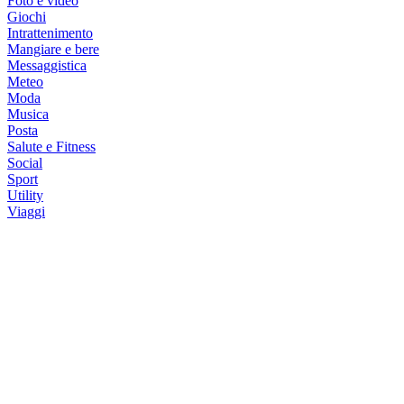
Foto e video
Giochi
Intrattenimento
Mangiare e bere
Messaggistica
Meteo
Moda
Musica
Posta
Salute e Fitness
Social
Sport
Utility
Viaggi