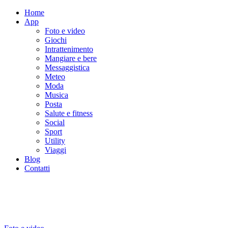
Home
App
Foto e video
Giochi
Intrattenimento
Mangiare e bere
Messaggistica
Meteo
Moda
Musica
Posta
Salute e fitness
Social
Sport
Utility
Viaggi
Blog
Contatti