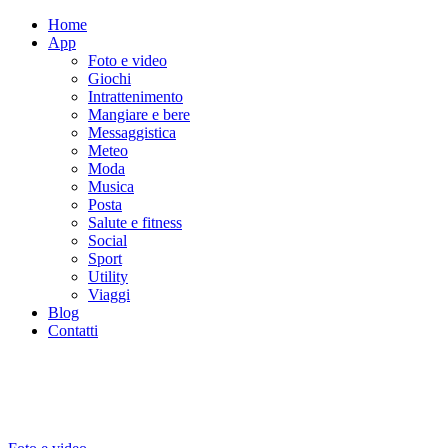
Home
App
Foto e video
Giochi
Intrattenimento
Mangiare e bere
Messaggistica
Meteo
Moda
Musica
Posta
Salute e fitness
Social
Sport
Utility
Viaggi
Blog
Contatti