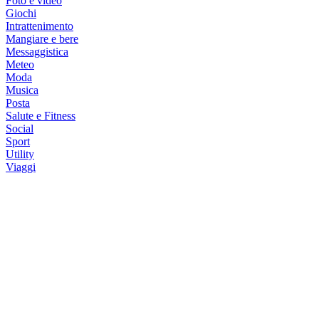
Foto e video
Giochi
Intrattenimento
Mangiare e bere
Messaggistica
Meteo
Moda
Musica
Posta
Salute e Fitness
Social
Sport
Utility
Viaggi