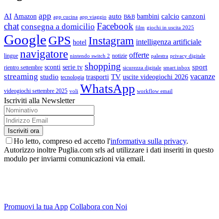
app
AI
auto
calcio
canzoni
Amazon
bambini
app cucina
app viaggio
B&B
chat
Facebook
consegna a domicilio
film
giochi in uscita 2025
Google
GPS
Instagram
intelligenza artificiale
hotel
navigatore
offerte
lingue
notizie
nintendo switch 2
palestra
privacy digitale
shopping
sport
sconti
serie tv
rientro settembre
sicurezza digitale
smart inbox
streaming
vacanze
studio
TV
trasporti
uscite videogiochi 2026
tecnologia
WhatsApp
videogiochi settembre 2025
voli
workflow email
Iscriviti alla Newsletter
Ho letto, compreso ed accetto l'
informativa sulla privacy
.
Autorizzo inoltre Puglia.com srls ad utilizzare i dati inseriti in questo
modulo per inviarmi comunicazioni via email.
Promuovi la tua App
Collabora con Noi