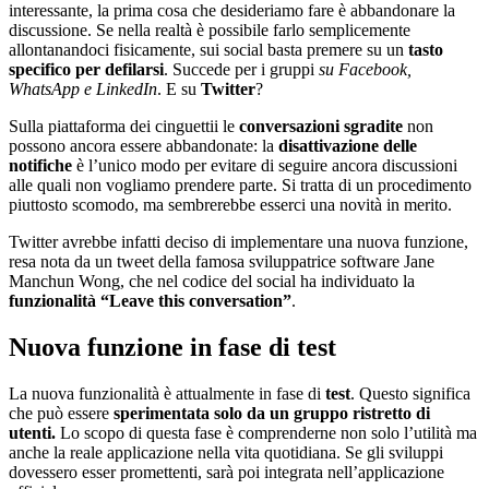
interessante, la prima cosa che desideriamo fare è abbandonare la
discussione. Se nella realtà è possibile farlo semplicemente
allontanandoci fisicamente, sui social basta premere su un
tasto
specifico per defilarsi
. Succede per i gruppi
su Facebook,
WhatsApp e LinkedIn
. E su
Twitter
?
Sulla piattaforma dei cinguettii le
conversazioni sgradite
non
possono ancora essere abbandonate: la
disattivazione delle
notifiche
è l’unico modo per evitare di seguire ancora discussioni
alle quali non vogliamo prendere parte. Si tratta di un procedimento
piuttosto scomodo, ma sembrerebbe esserci una novità in merito.
Twitter avrebbe infatti deciso di implementare una nuova funzione,
resa nota da un tweet della famosa sviluppatrice software Jane
Manchun Wong, che nel codice del social ha individuato la
funzionalità “Leave this conversation”
.
Nuova funzione in fase di test
La nuova funzionalità è attualmente in fase di
test
. Questo significa
che può essere
sperimentata solo da un gruppo ristretto di
utenti.
Lo scopo di questa fase è comprenderne non solo l’utilità ma
anche la reale applicazione nella vita quotidiana. Se gli sviluppi
dovessero esser promettenti, sarà poi integrata nell’applicazione