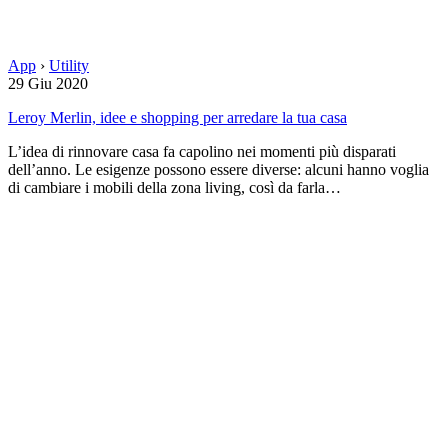
App
›
Utility
29 Giu 2020
Leroy Merlin, idee e shopping per arredare la tua casa
L’idea di rinnovare casa fa capolino nei momenti più disparati
dell’anno. Le esigenze possono essere diverse: alcuni hanno voglia
di cambiare i mobili della zona living, così da farla…