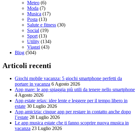
Meteo
(6)
Moda
(7)
Musica
(17)
Posta
(13)
Salute e fitness
(30)
Social
(19)
Sport
(13)
Utility
(134)
Viaggi
(43)
Blog
(504)
Articoli recenti
Giochi mobile vacanza: 5 giochi smartphone perfetti da
portare in vacanza
6 Agosto 2026
App mare: le app spiaggia più utili da tenere nello smartphone
4 Agosto 2026
App estate relax: idee lente e leggere per il tempo libero in
estate
30 Luglio 2026
App amicizia: cinque app per restare in contatto anche dopo
l’estate
28 Luglio 2026
Le app musica estate che ti fanno scoprire nuova musica in
vacanza
23 Luglio 2026