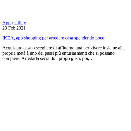
App
›
Utility
23 Feb 2021
IKEA, app shopping per arredare casa spendendo poco
Acquistare casa o scegliere di affittarne una per vivere insieme alla
propria metà è uno dei passi più entusiasmanti che si possano
compiere. Arredarla secondo i propri gusti, poi,…