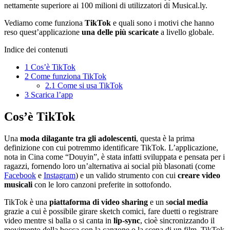
nettamente superiore ai 100 milioni di utilizzatori di Musical.ly.
Vediamo come funziona
TikTok
e quali sono i motivi che hanno
reso quest’applicazione
una delle più scaricate
a livello globale.
Indice dei contenuti
1
Cos’è TikTok
2
Come funziona TikTok
2.1
Come si usa TikTok
3
Scarica l’app
Cos’è TikTok
Una
moda dilagante tra gli adolescenti
, questa è la prima
definizione con cui potremmo identificare TikTok. L’applicazione,
nota in Cina come “Douyin”, è stata infatti sviluppata e pensata per i
ragazzi, fornendo loro un’alternativa ai social più blasonati (come
Facebook
e
Instagram
) e un valido strumento con cui
creare video
musicali
con le loro canzoni preferite in sottofondo.
TikTok è una
piattaforma di video sharing
e un s
ocial media
grazie a cui è possibile girare sketch comici, fare duetti o registrare
video mentre si balla o si canta in
lip-sync
, cioè sincronizzando il
movimento della bocca con la canzone o la scena di un film. TikTok