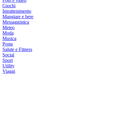
Foto e video
Giochi
Intrattenimento
Mangiare e bere
Messaggistica
Meteo
Moda
Musica
Posta
Salute e Fitness
Social
Sport
Utility
Viaggi