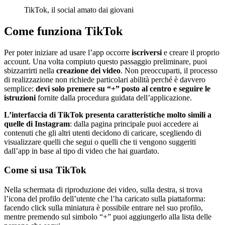
TikTok, il social amato dai giovani
Come funziona TikTok
Per poter iniziare ad usare l’app occorre
iscriversi
e creare il proprio
account. Una volta compiuto questo passaggio preliminare, puoi
sbizzarrirti nella
creazione dei video
. Non preoccuparti, il processo
di realizzazione non richiede particolari abilità perché è davvero
semplice:
devi solo premere su “+” posto al centro e seguire le
istruzioni
fornite dalla procedura guidata dell’applicazione.
L’interfaccia di TikTok presenta caratteristiche molto simili a
quelle di Instagram
: dalla pagina principale puoi accedere ai
contenuti che gli altri utenti decidono di caricare, scegliendo di
visualizzare quelli che segui o quelli che ti vengono suggeriti
dall’app in base al tipo di video che hai guardato.
Come si usa TikTok
Nella schermata di riproduzione dei video, sulla destra, si trova
l’icona del profilo dell’utente che l’ha caricato sulla piattaforma:
facendo click sulla miniatura è possibile entrare nel suo profilo,
mentre premendo sul simbolo “+” puoi aggiungerlo alla lista delle