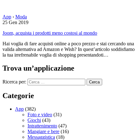
App
›
Moda
25 Gen 2019
Joom, acquista i prodotti meno costosi al mondo
Hai voglia di fare acquisti online a poco prezzo e stai cercando una
valida alternativa ad Amazon e Wish? In quest’articolo soddisfiamo
la tua irrefrenabile voglia di shopping presentandoti…
Trova un’applicazione
Ricerca per:
Categorie
App
(382)
Foto e video
(31)
Giochi
(43)
Intrattenimento
(47)
Mangiare e bere
(16)
Messaggistica
(18)