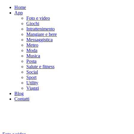
Home
App
Foto e video
Giochi
Intrattenimento
Mangiare e bere
Messaggistica
Meteo
Moda
Musica
Posta
Salute e fitness
Social
Sport
Utility
Viaggi
Blog
Contatti