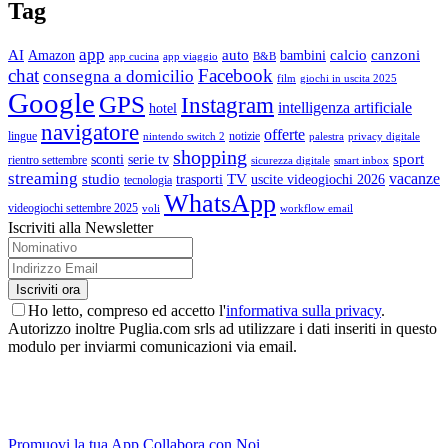
Tag
app
AI
auto
calcio
canzoni
Amazon
bambini
app cucina
app viaggio
B&B
chat
Facebook
consegna a domicilio
film
giochi in uscita 2025
Google
GPS
Instagram
intelligenza artificiale
hotel
navigatore
offerte
lingue
notizie
nintendo switch 2
palestra
privacy digitale
shopping
sport
sconti
serie tv
rientro settembre
sicurezza digitale
smart inbox
streaming
vacanze
studio
TV
trasporti
uscite videogiochi 2026
tecnologia
WhatsApp
videogiochi settembre 2025
voli
workflow email
Iscriviti alla Newsletter
Ho letto, compreso ed accetto l'
informativa sulla privacy
.
Autorizzo inoltre Puglia.com srls ad utilizzare i dati inseriti in questo
modulo per inviarmi comunicazioni via email.
Promuovi la tua App
Collabora con Noi