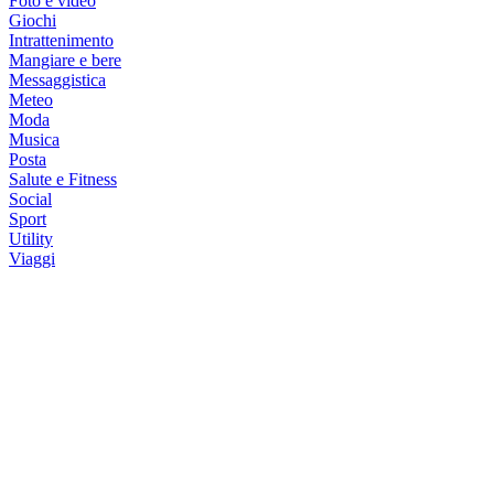
Foto e video
Giochi
Intrattenimento
Mangiare e bere
Messaggistica
Meteo
Moda
Musica
Posta
Salute e Fitness
Social
Sport
Utility
Viaggi