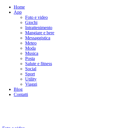
Home
App
Foto e video
Giochi
Intrattenimento
Mangiare e bere
Messaggistica
Meteo
Moda
Musica
Posta
Salute e fitness
Social
Sport
Utility
Viaggi
Blog
Contatti