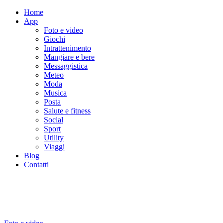
Home
App
Foto e video
Giochi
Intrattenimento
Mangiare e bere
Messaggistica
Meteo
Moda
Musica
Posta
Salute e fitness
Social
Sport
Utility
Viaggi
Blog
Contatti