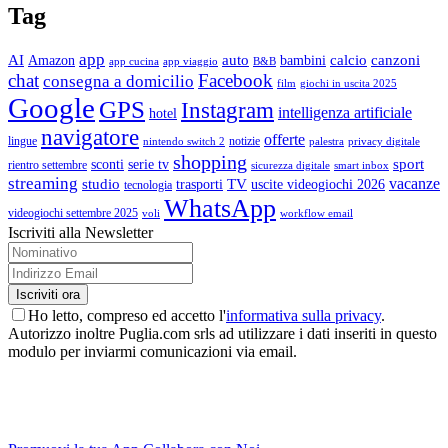
Tag
app
AI
auto
calcio
canzoni
Amazon
bambini
app cucina
app viaggio
B&B
chat
Facebook
consegna a domicilio
film
giochi in uscita 2025
Google
GPS
Instagram
intelligenza artificiale
hotel
navigatore
offerte
lingue
notizie
nintendo switch 2
palestra
privacy digitale
shopping
sport
sconti
serie tv
rientro settembre
sicurezza digitale
smart inbox
streaming
vacanze
studio
TV
trasporti
uscite videogiochi 2026
tecnologia
WhatsApp
videogiochi settembre 2025
voli
workflow email
Iscriviti alla Newsletter
Ho letto, compreso ed accetto l'
informativa sulla privacy
.
Autorizzo inoltre Puglia.com srls ad utilizzare i dati inseriti in questo
modulo per inviarmi comunicazioni via email.