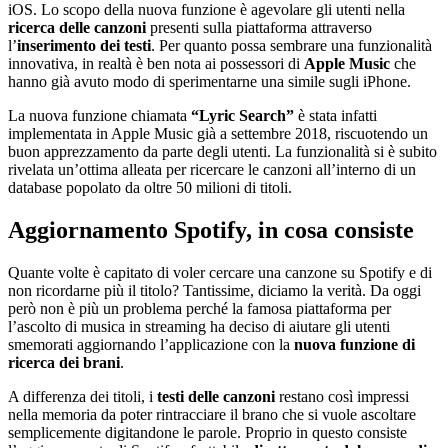
iOS. Lo scopo della nuova funzione è agevolare gli utenti nella
ricerca delle canzoni
presenti sulla piattaforma attraverso
l’
inserimento dei testi
. Per quanto possa sembrare una funzionalità
innovativa, in realtà è ben nota ai possessori di
Apple Music
che
hanno già avuto modo di sperimentarne una simile sugli iPhone.
La nuova funzione chiamata
“Lyric Search”
è stata infatti
implementata in Apple Music già a settembre 2018, riscuotendo un
buon apprezzamento da parte degli utenti. La funzionalità si è subito
rivelata un’ottima alleata per ricercare le canzoni all’interno di un
database popolato da oltre 50 milioni di titoli.
Aggiornamento Spotify, in cosa consiste
Quante volte è capitato di voler cercare una canzone su Spotify e di
non ricordarne più il titolo? Tantissime, diciamo la verità. Da oggi
però non è più un problema perché la famosa piattaforma per
l’ascolto di musica in streaming ha deciso di aiutare gli utenti
smemorati aggiornando l’applicazione con la
nuova funzione di
ricerca dei brani
.
A differenza dei titoli, i
testi delle canzoni
restano così impressi
nella memoria da poter rintracciare il brano che si vuole ascoltare
semplicemente digitandone le parole. Proprio in questo consiste