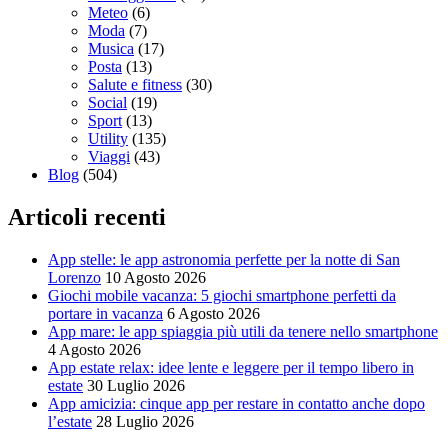
Meteo
(6)
Moda
(7)
Musica
(17)
Posta
(13)
Salute e fitness
(30)
Social
(19)
Sport
(13)
Utility
(135)
Viaggi
(43)
Blog
(504)
Articoli recenti
App stelle: le app astronomia perfette per la notte di San
Lorenzo
10 Agosto 2026
Giochi mobile vacanza: 5 giochi smartphone perfetti da
portare in vacanza
6 Agosto 2026
App mare: le app spiaggia più utili da tenere nello smartphone
4 Agosto 2026
App estate relax: idee lente e leggere per il tempo libero in
estate
30 Luglio 2026
App amicizia: cinque app per restare in contatto anche dopo
l’estate
28 Luglio 2026