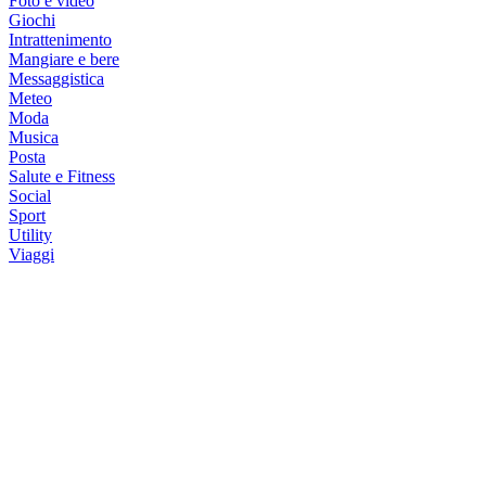
Foto e video
Giochi
Intrattenimento
Mangiare e bere
Messaggistica
Meteo
Moda
Musica
Posta
Salute e Fitness
Social
Sport
Utility
Viaggi