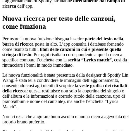
l’aggiornamento di Spotify, sfruttabile
direttamente dal campo di
ricerca
dell’app.
Nuova ricerca per testo delle canzoni,
come funziona
Per usare la nuova funzione bisogna inserire
parte del testo nella
barra di ricerca
posta in alto. L’app consulta i database fornendo
come risultato tutti i
titoli delle canzoni in cui è presente quella
stringa di testo
. Per ogni risultato corrispondente a quella ricerca
specifica compare l’etichetta con la
scritta “Lyrics match”
, così da
rintracciare i brani in modo immediato.
La nuova funzionalità è stata presentata dalla designer di Spotify Lin
Wang: è stata lei a condividere le immagini dell’aggiornamento,
consentendo così agli utenti di scoprire la
veste grafica dei risultati
della ricerca
: questa restituisce non solo la copertina del singolo o
dell’album e le informazioni a corredo (titolo della canzone, tipo di
brano/album e nome del cantante), ma anche l’etichetta “Lyrics
Match”.
Non ci resta che augurare buon ascolto e buona ricerca agevolata del
proprio brano preferito.