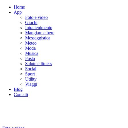
Home
App
Foto e video
Giochi
Intrattenimento
Mangiare e bere
Messaggistica
Meteo
Moda
Musica
Posta
Salute e fitness
Social
Sport
Utility
Viaggi
Blog
Contatti