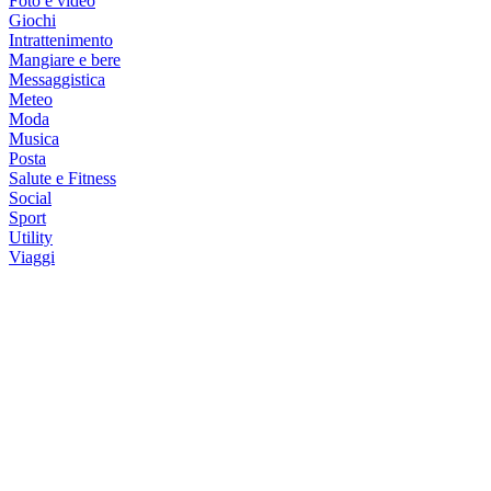
Foto e video
Giochi
Intrattenimento
Mangiare e bere
Messaggistica
Meteo
Moda
Musica
Posta
Salute e Fitness
Social
Sport
Utility
Viaggi