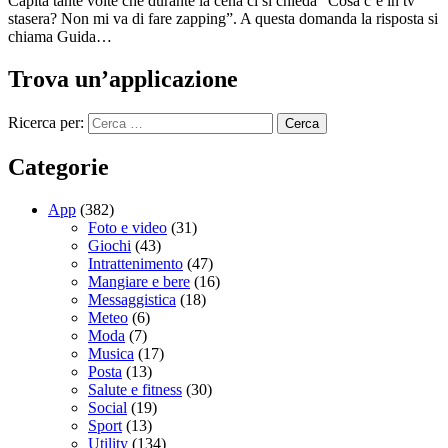
Capita tante volte che durante la cena ci si chieda “Cosa c’è in tv
stasera? Non mi va di fare zapping”. A questa domanda la risposta si
chiama Guida…
Trova un’applicazione
Ricerca per:
Categorie
App
(382)
Foto e video
(31)
Giochi
(43)
Intrattenimento
(47)
Mangiare e bere
(16)
Messaggistica
(18)
Meteo
(6)
Moda
(7)
Musica
(17)
Posta
(13)
Salute e fitness
(30)
Social
(19)
Sport
(13)
Utility
(134)