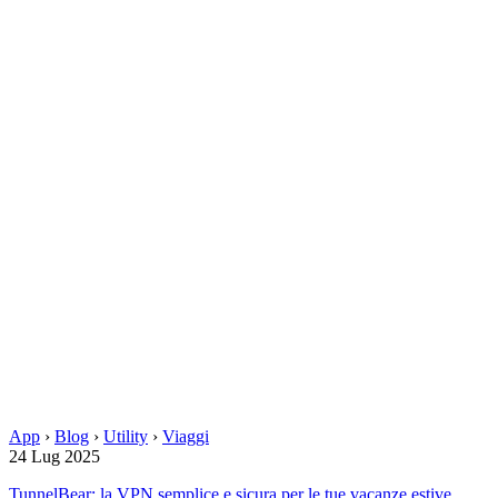
App
›
Blog
›
Utility
›
Viaggi
24 Lug 2025
TunnelBear: la VPN semplice e sicura per le tue vacanze estive