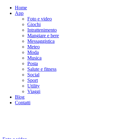
Home
App
Foto e video
Giochi
Intrattenimento
Mangiare e bere
Messaggistica
Meteo
Moda
Musica
Posta
Salute e fitness
Social
Sport
Utility
Viaggi
Blog
Contatti