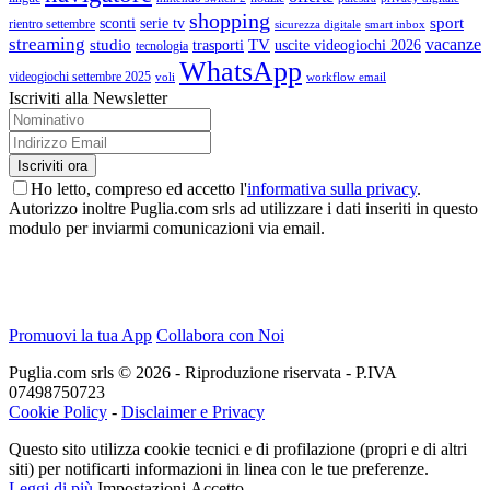
shopping
sport
sconti
serie tv
rientro settembre
sicurezza digitale
smart inbox
streaming
vacanze
studio
TV
trasporti
uscite videogiochi 2026
tecnologia
WhatsApp
videogiochi settembre 2025
voli
workflow email
Iscriviti alla Newsletter
Ho letto, compreso ed accetto l'
informativa sulla privacy
.
Autorizzo inoltre Puglia.com srls ad utilizzare i dati inseriti in questo
modulo per inviarmi comunicazioni via email.
Promuovi la tua App
Collabora con Noi
Puglia.com srls © 2026 - Riproduzione riservata - P.IVA
07498750723
Cookie Policy
-
Disclaimer e Privacy
Questo sito utilizza cookie tecnici e di profilazione (propri e di altri
siti) per notificarti informazioni in linea con le tue preferenze.
Leggi di più
Impostazioni
Accetto