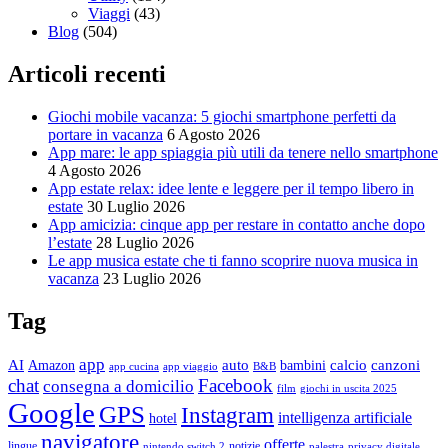
Viaggi
(43)
Blog
(504)
Articoli recenti
Giochi mobile vacanza: 5 giochi smartphone perfetti da
portare in vacanza
6 Agosto 2026
App mare: le app spiaggia più utili da tenere nello smartphone
4 Agosto 2026
App estate relax: idee lente e leggere per il tempo libero in
estate
30 Luglio 2026
App amicizia: cinque app per restare in contatto anche dopo
l’estate
28 Luglio 2026
Le app musica estate che ti fanno scoprire nuova musica in
vacanza
23 Luglio 2026
Tag
app
AI
auto
calcio
canzoni
Amazon
bambini
app cucina
app viaggio
B&B
chat
Facebook
consegna a domicilio
film
giochi in uscita 2025
Google
GPS
Instagram
intelligenza artificiale
hotel
navigatore
offerte
lingue
notizie
nintendo switch 2
palestra
privacy digitale