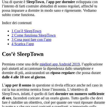
Una di queste è
SleepTown
, l’
app per dormire
sviluppata con
l’intento di farti costruire abitudini di sonno regolari, affinché tu
possa imparare a dormire in modo sano e rigenerante. Vediamo
subito come funziona.
Indice dei contenuti
1
Cos’è SleepTown
2
Come funziona SleepTown
3
Cosa puoi fare con l’app
4
Scarica l’app
Cos’è SleepTown
Premiata come una delle
migliori app Android 2019
, l’applicazione
può aiutarti ad accantonare la dipendenza dallo smartphone e
dormire di più, assicurandoti un
riposo regolare
che possa durare
dalle 4 alle 10 ore al giorno
.
L’
app per il sonno
in questione si rivela efficace anche nel caso in
cui la tua acerrima nemica fosse l’insonnia. L’obiettivo di
SleepTown, infatti, è quello di farti
dormire un numero sufficiente
di ore
, facendoti coricare ad un orario giusto. Tutto quello che devi
fare è stabilire un obiettivo, cioè per quante ore vuoi riposare durante
la notte e a che ora vuoi coricarti e svegliarti, e impostarlo sulla