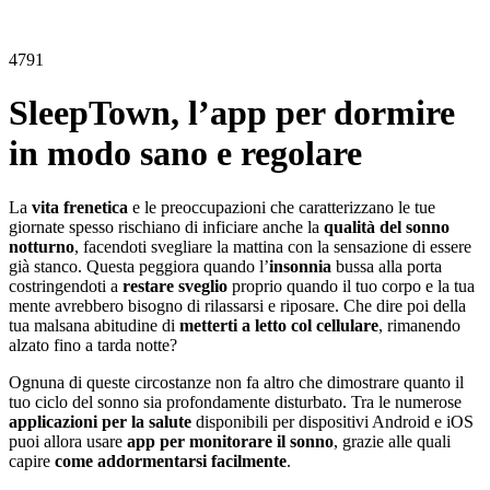
4791
SleepTown, l’app per dormire
in modo sano e regolare
La
vita frenetica
e le preoccupazioni che caratterizzano le tue
giornate spesso rischiano di inficiare anche la
qualità del sonno
notturno
, facendoti svegliare la mattina con la sensazione di essere
già stanco. Questa peggiora quando l’
insonnia
bussa alla porta
costringendoti a
restare sveglio
proprio quando il tuo corpo e la tua
mente avrebbero bisogno di rilassarsi e riposare. Che dire poi della
tua malsana abitudine di
metterti a letto col cellulare
, rimanendo
alzato fino a tarda notte?
Ognuna di queste circostanze non fa altro che dimostrare quanto il
tuo ciclo del sonno sia profondamente disturbato. Tra le numerose
applicazioni per la salute
disponibili per dispositivi Android e iOS
puoi allora usare
app per monitorare il sonno
, grazie alle quali
capire
come addormentarsi facilmente
.