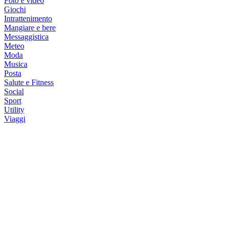
Foto e video
Giochi
Intrattenimento
Mangiare e bere
Messaggistica
Meteo
Moda
Musica
Posta
Salute e Fitness
Social
Sport
Utility
Viaggi