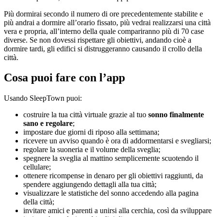
Più dormirai secondo il numero di ore precedentemente stabilite e
più andrai a dormire all’orario fissato, più vedrai realizzarsi una città
vera e propria, all’interno della quale compariranno più di 70 case
diverse. Se non dovessi rispettare gli obiettivi, andando cioè a
dormire tardi, gli edifici si distruggeranno causando il crollo della
città.
Cosa puoi fare con l’app
Usando SleepTown puoi:
costruire la tua città virtuale grazie al tuo
sonno finalmente
sano e regolare
;
impostare due giorni di riposo alla settimana;
ricevere un avviso quando è ora di addormentarsi e svegliarsi;
regolare la suoneria e il volume della sveglia;
spegnere la sveglia al mattino semplicemente scuotendo il
cellulare;
ottenere ricompense in denaro per gli obiettivi raggiunti, da
spendere aggiungendo dettagli alla tua città;
visualizzare le statistiche del sonno accedendo alla pagina
della città;
invitare amici e parenti a unirsi alla cerchia, così da sviluppare