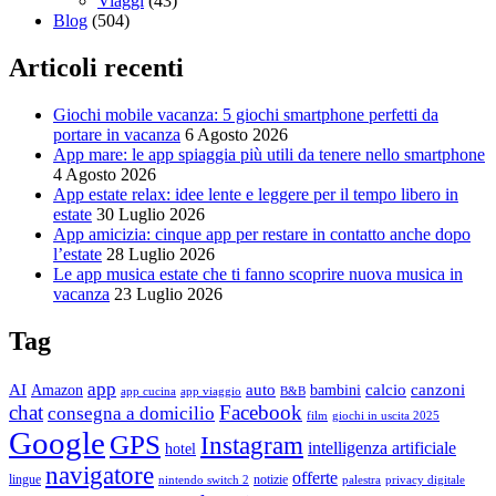
Viaggi
(43)
Blog
(504)
Articoli recenti
Giochi mobile vacanza: 5 giochi smartphone perfetti da
portare in vacanza
6 Agosto 2026
App mare: le app spiaggia più utili da tenere nello smartphone
4 Agosto 2026
App estate relax: idee lente e leggere per il tempo libero in
estate
30 Luglio 2026
App amicizia: cinque app per restare in contatto anche dopo
l’estate
28 Luglio 2026
Le app musica estate che ti fanno scoprire nuova musica in
vacanza
23 Luglio 2026
Tag
app
AI
auto
calcio
canzoni
Amazon
bambini
app cucina
app viaggio
B&B
chat
Facebook
consegna a domicilio
film
giochi in uscita 2025
Google
GPS
Instagram
intelligenza artificiale
hotel
navigatore
offerte
lingue
notizie
nintendo switch 2
palestra
privacy digitale