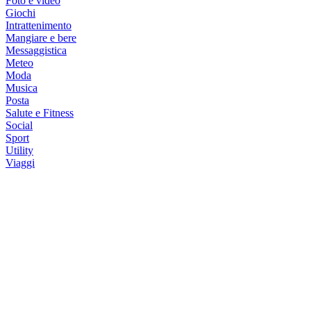
Foto e video
Giochi
Intrattenimento
Mangiare e bere
Messaggistica
Meteo
Moda
Musica
Posta
Salute e Fitness
Social
Sport
Utility
Viaggi