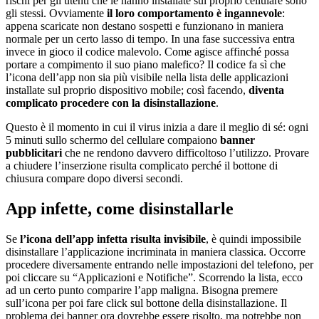
rischi per gli utenti che le hanno installate sul proprio cellulare sono
gli stessi. Ovviamente
il loro comportamento è ingannevole
:
appena scaricate non destano sospetti e funzionano in maniera
normale per un certo lasso di tempo. In una fase successiva entra
invece in gioco il codice malevolo. Come agisce affinché possa
portare a compimento il suo piano malefico? Il codice fa sì che
l’icona dell’app non sia più visibile nella lista delle applicazioni
installate sul proprio dispositivo mobile; così facendo,
diventa
complicato procedere con la disinstallazione
.
Questo è il momento in cui il virus inizia a dare il meglio di sé: ogni
5 minuti sullo schermo del cellulare compaiono
banner
pubblicitari
che ne rendono davvero difficoltoso l’utilizzo. Provare
a chiudere l’inserzione risulta complicato perché il bottone di
chiusura compare dopo diversi secondi.
App infette, come disinstallarle
Se
l’icona dell’app infetta risulta invisibile
, è quindi impossibile
disinstallare l’applicazione incriminata in maniera classica. Occorre
procedere diversamente entrando nelle impostazioni del telefono, per
poi cliccare su “Applicazioni e Notifiche”. Scorrendo la lista, ecco
ad un certo punto comparire l’app maligna. Bisogna premere
sull’icona per poi fare click sul bottone della disinstallazione. Il
problema dei banner ora dovrebbe essere risolto, ma potrebbe non