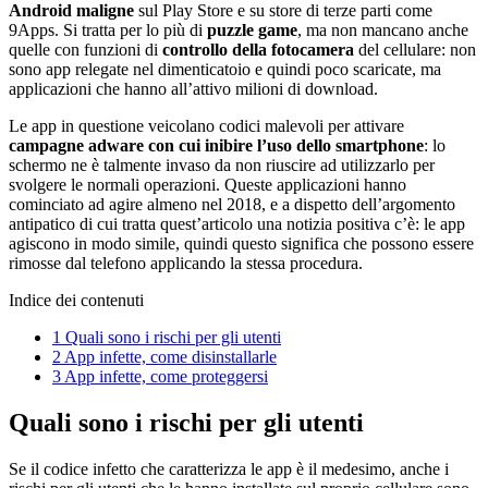
Android maligne
sul Play Store e su store di terze parti come
9Apps. Si tratta per lo più di
puzzle game
, ma non mancano anche
quelle con funzioni di
controllo della fotocamera
del cellulare: non
sono app relegate nel dimenticatoio e quindi poco scaricate, ma
applicazioni che hanno all’attivo milioni di download.
Le app in questione veicolano codici malevoli per attivare
campagne adware con cui inibire l’uso dello smartphone
: lo
schermo ne è talmente invaso da non riuscire ad utilizzarlo per
svolgere le normali operazioni. Queste applicazioni hanno
cominciato ad agire almeno nel 2018, e a dispetto dell’argomento
antipatico di cui tratta quest’articolo una notizia positiva c’è: le app
agiscono in modo simile, quindi questo significa che possono essere
rimosse dal telefono applicando la stessa procedura.
Indice dei contenuti
1
Quali sono i rischi per gli utenti
2
App infette, come disinstallarle
3
App infette, come proteggersi
Quali sono i rischi per gli utenti
Se il codice infetto che caratterizza le app è il medesimo, anche i