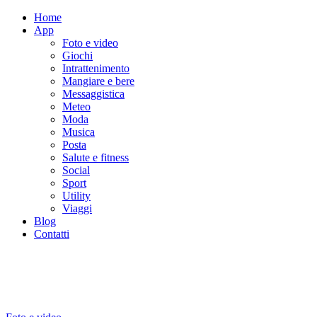
Home
App
Foto e video
Giochi
Intrattenimento
Mangiare e bere
Messaggistica
Meteo
Moda
Musica
Posta
Salute e fitness
Social
Sport
Utility
Viaggi
Blog
Contatti