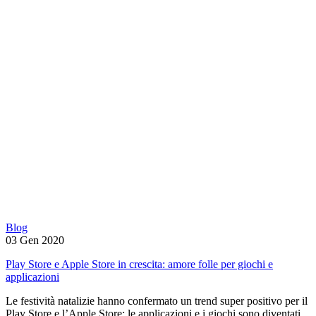
Blog
03 Gen 2020
Play Store e Apple Store in crescita: amore folle per giochi e
applicazioni
Le festività natalizie hanno confermato un trend super positivo per il
Play Store e l’Apple Store: le applicazioni e i giochi sono diventati