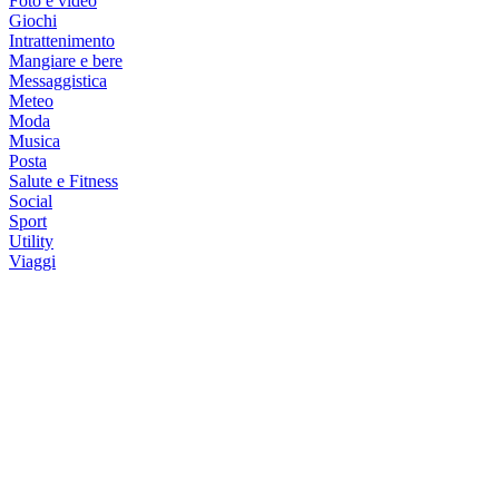
Foto e video
Giochi
Intrattenimento
Mangiare e bere
Messaggistica
Meteo
Moda
Musica
Posta
Salute e Fitness
Social
Sport
Utility
Viaggi