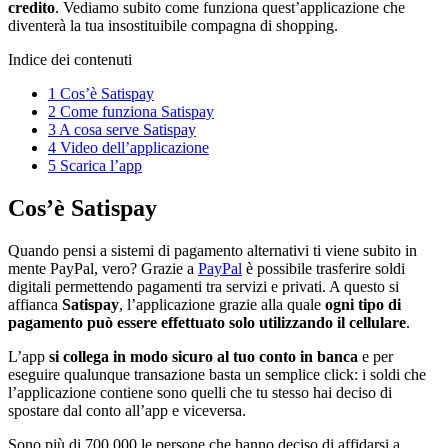
credito
. Vediamo subito come funziona quest’applicazione che
diventerà la tua insostituibile compagna di shopping.
Indice dei contenuti
1
Cos’è Satispay
2
Come funziona Satispay
3
A cosa serve Satispay
4
Video dell’applicazione
5
Scarica l’app
Cos’è Satispay
Quando pensi a sistemi di pagamento alternativi ti viene subito in
mente PayPal, vero? Grazie a
PayPal
è possibile trasferire soldi
digitali permettendo pagamenti tra servizi e privati. A questo si
affianca
Satispay
, l’applicazione grazie alla quale
ogni tipo di
pagamento può essere effettuato solo utilizzando il cellulare
.
L’app
si collega in modo sicuro al tuo conto in banca
e per
eseguire qualunque transazione basta un semplice click: i soldi che
l’applicazione contiene sono quelli che tu stesso hai deciso di
spostare dal conto all’app e viceversa.
Sono più di 700.000 le persone che hanno deciso di affidarsi a