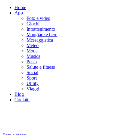
Home
App
Foto e video
Giochi
Intrattenimento
Mangiare e bere
Messaggistica
Meteo
Moda
Musica
Posta
Salute e fitness
Social
Sport
Utility
Viaggi
Blog
Contatti