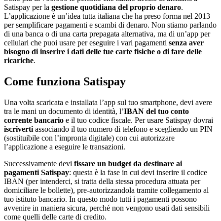
Satispay per la
gestione quotidiana del proprio denaro
.
L’applicazione è un’idea tutta italiana che ha preso forma nel 2013
per semplificare pagamenti e scambi di denaro. Non stiamo parlando
di una banca o di una carta prepagata alternativa, ma di un’app per
cellulari che puoi usare per eseguire i vari pagamenti
senza aver
bisogno di inserire i dati delle tue carte fisiche o di fare delle
ricariche
.
Come funziona Satispay
Una volta scaricata e installata l’app sul tuo smartphone, devi avere
tra le mani un documento di identità, l’
IBAN del tuo conto
corrente bancario
e il tuo codice fiscale. Per usare Satispay dovrai
iscriverti
associando il tuo numero di telefono e scegliendo un PIN
(sostituibile con l’impronta digitale) con cui autorizzare
l’applicazione a eseguire le transazioni.
Successivamente devi
fissare un budget da destinare ai
pagamenti Satispay
: questa è la fase in cui devi inserire il codice
IBAN (per intenderci, si tratta della stessa procedura attuata per
domiciliare le bollette), pre-autorizzandola tramite collegamento al
tuo istituto bancario. In questo modo tutti i pagamenti possono
avvenire in maniera sicura, perché non vengono usati dati sensibili
come quelli delle carte di credito.