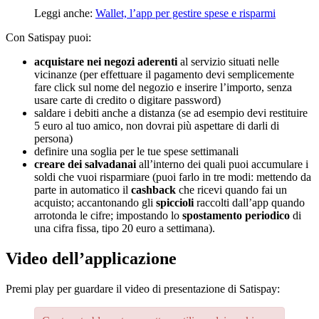
Leggi anche:
Wallet, l’app per gestire spese e risparmi
Con Satispay puoi:
acquistare nei negozi aderenti
al servizio situati nelle
vicinanze (per effettuare il pagamento devi semplicemente
fare click sul nome del negozio e inserire l’importo, senza
usare carte di credito o digitare password)
saldare i debiti anche a distanza (se ad esempio devi restituire
5 euro al tuo amico, non dovrai più aspettare di darli di
persona)
definire una soglia per le tue spese settimanali
creare dei salvadanai
all’interno dei quali puoi accumulare i
soldi che vuoi risparmiare (puoi farlo in tre modi: mettendo da
parte in automatico il
cashback
che ricevi quando fai un
acquisto; accantonando gli
spiccioli
raccolti dall’app quando
arrotonda le cifre; impostando lo
spostamento periodico
di
una cifra fissa, tipo 20 euro a settimana).
Video dell’applicazione
Premi play per guardare il video di presentazione di Satispay: