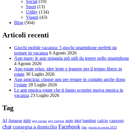
Social
(19)
Sport
(13)
Utility
(134)
Viaggi
(43)
Blog
(504)
Articoli recenti
Giochi mobile vacanza: 5 giochi smartphone perfetti da
portare in vacanza
6 Agosto 2026
App mare: le app spiaggia più utili da tenere nello smartphone
4 Agosto 2026
App estate relax: idee lente e leggere per il tempo libero in
estate
30 Luglio 2026
App amicizia: cinque app per restare in contatto anche dopo
l’estate
28 Luglio 2026
Le app musica estate che ti fanno scoprire nuova musica in
vacanza
23 Luglio 2026
Tag
app
AI
auto
calcio
canzoni
Amazon
bambini
app cucina
app viaggio
B&B
chat
Facebook
consegna a domicilio
film
giochi in uscita 2025