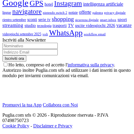
Google
GPS
Instagram
intelligenza artificiale
hotel
navigatore
offerte
lingue
notizie
nintendo switch 2
palestra
privacy digitale
shopping
sport
sconti
serie tv
rientro settembre
sicurezza digitale
smart inbox
streaming
vacanze
studio
TV
trasporti
uscite videogiochi 2026
tecnologia
WhatsApp
videogiochi settembre 2025
voli
workflow email
Iscriviti alla Newsletter
Ho letto, compreso ed accetto l'
informativa sulla privacy
.
Autorizzo inoltre Puglia.com srls ad utilizzare i dati inseriti in questo
modulo per inviarmi comunicazioni via email.
Promuovi la tua App
Collabora con Noi
Puglia.com srls © 2026 - Riproduzione riservata - P.IVA
07498750723
Cookie Policy
-
Disclaimer e Privacy