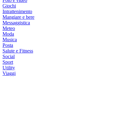
Foto e video
Giochi
Intrattenimento
Mangiare e bere
Messaggistica
Meteo
Moda
Musica
Posta
Salute e Fitness
Social
Sport
Utility
Viaggi