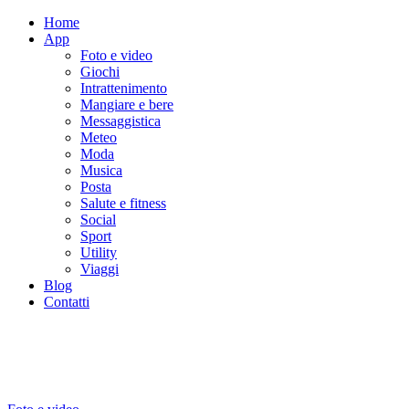
Home
App
Foto e video
Giochi
Intrattenimento
Mangiare e bere
Messaggistica
Meteo
Moda
Musica
Posta
Salute e fitness
Social
Sport
Utility
Viaggi
Blog
Contatti