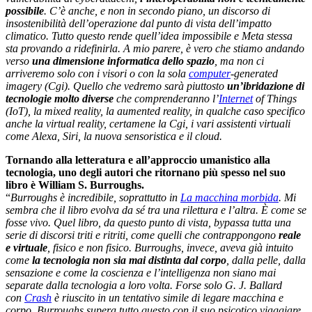
possibile
. C’è anche, e non in secondo piano, un discorso di
insostenibilità dell’operazione dal punto di vista dell’impatto
climatico. Tutto questo rende quell’idea impossibile e Meta stessa
sta provando a ridefinirla. A mio parere, è vero che stiamo andando
verso
una dimensione informatica dello spazio
, ma non ci
arriveremo solo con i visori o con la sola
computer
-generated
imagery (Cgi). Quello che vedremo sarà piuttosto
un’ibridazione di
tecnologie molto diverse
che comprenderanno l’
Internet
of Things
(IoT), la mixed reality, la aumented reality, in qualche caso specifico
anche la virtual reality, certamene la Cgi, i vari assistenti virtuali
come Alexa, Siri, la nuova sensoristica e il cloud.
Tornando alla letteratura e all’approccio umanistico alla
tecnologia, uno degli autori che ritornano più spesso nel suo
libro è William S. Burroughs.
“
Burroughs è incredibile, soprattutto in
La macchina morbida
. Mi
sembra che il libro evolva da sé tra una rilettura e l’altra. È come se
fosse vivo. Quel libro, da questo punto di vista, bypassa tutta una
serie di discorsi triti e ritriti, come quelli che contrappongono
reale
e virtuale
, fisico e non fisico. Burroughs, invece, aveva già intuito
come
la tecnologia non sia mai distinta dal corpo
, dalla pelle, dalla
sensazione e come la coscienza e l’intelligenza non siano mai
separate dalla tecnologia a loro volta. Forse solo G. J. Ballard
con
Crash
è riuscito in un tentativo simile di legare macchina e
corpo. Burroughs supera tutto questo con il suo psicotico viaggiare