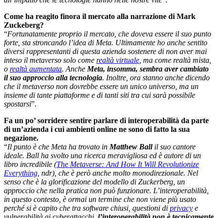
Come ha reagito finora il mercato alla narrazione di Mark
Zuckeberg?
“
Fortunatamente proprio il mercato, che doveva essere il suo punto
forte, sta stroncando l’idea di Meta. Ultimamente ho anche sentito
diversi rappresentanti di questa azienda sostenere di non aver mai
inteso il metaverso solo come
realtà virtuale
, ma come realtà mista,
o
realtà aumentata
. Anche
Meta, insomma, sembra aver cambiato
il suo approccio alla tecnologia
. Inoltre, ora stanno anche dicendo
che il metaverso non dovrebbe essere un unico universo, ma un
insieme di tante piattaforme e di tanti siti tra cui sarà possibile
spostarsi
”.
Fa un po’ sorridere sentire parlare di interoperabilità da parte
di un’azienda i cui ambienti online ne sono di fatto la sua
negazione.
“
Il punto è che Meta ha trovato in
Matthew Ball
il suo cantore
ideale. Ball ha svolto una ricerca meravigliosa ed è autore di un
libro incredibile (
The Metaverse: And How It Will Revolutionize
Everything
, ndr), che è però anche molto monodirezionale. Nel
senso che è la glorificazione del modello di Zuckerberg, un
approccio che nella pratica non può funzionare. L’interoperabilità,
in questo contesto, è ormai un termine che non viene più usato
perché si è capito che tra software chiusi, questioni di
privacy
e
vulnerabilità ai cyberattacchi,
l’interoperabilità non è tecnicamente