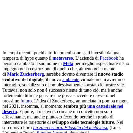
In tempi recenti, pochi altri fenomeni sono stati investiti da una
tempesta di hype quanto il
metaverso
.
L’azienda di
Facebook
ha
persino cambiato il suo nome in
Meta
per meglio rispecchiare il suo
impegno nella costruzione di quello che, almeno nella mente
di
Mark Zuckerberg
, sarebbe dovuto diventare il
nuovo stadio
evolutivo del digitale
, il nuovo
ambiente
virtuale in cui avremmo
interagito, socializzato e complessivamente spostato le nostre vite.
Tuttavia, non solo non è successo niente di tutto ciò, ma è anche
fortemente difficile pensare che possa succedere davvero nel
prossimo
futuro
. L’idea di Zuckerberg, annunciata in pompa magna
nel 2021, insomma, al momento
sembra più
una cattedrale nel
deserto
. Eppure, il metaverso rimane un concetto non solo
affascinante, ma anche piuttosto fecondo perché in grado di
intercettare le traiettorie di
sviluppo delle tecnologie future
. Nel
suo nuovo libro
La zona oscura. Filosofia del metaverso
(Luiss
University Press),
Simone Arcagni
, docente di