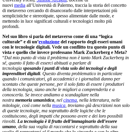
nuovi
media
all’Università di Palermo, traccia la storia del concetto
di metaverso cercando di disancorarlo dalle interpretazioni più
semplicistiche e stereotipate, spesso alimentate dalle mode, e
mettendo in luce significati culturali e tecnologici molto più
profondi.
Nel suo libro si parla del metaverso come di una “logica
culturale” e di un’
evoluzione
del rapporto degli esseri umani
con le tecnologie digitali. Vede un conflitto tra questo punto di
vista e quello che invece professano Mark Zuckerberg e Meta?
“
Dal mio punto di vista il problema non è tanto Mark Zuckerberg in
sé, quanto il fatto di esserci abituati a parlare di
tecnologia
sposando i punti di vista solo dei tecnologi e degli
imprenditori digitali
. Questo diventa problematico in particolare
quando i comunicatori, gli accademici e i giornalisti danno per
scontato che queste persone, per il solo fatto di essere i produttori
della tecnologia, siano anche le migliori a comprenderla e a
conoscerla. Se invece andiamo a scandagliare nella
nostra
memoria umanistica
, nel
cinema
, nella letteratura, nelle
mitologie, così come nella
musica
, troviamo già descrizioni non solo
di queste tecnologie, ma soprattutto delle logiche che le
costituiscono, degli impatti che possono avere e dei loro possibili
risvolti.
La tecnologia è il frutto dell’immaginario dell’essere
umano
, della sua voglia di raccontarsi e soprattutto della sua
voglia di rapportarsi al il mondo che lo circonda e con le altre