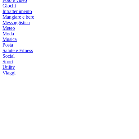
Foto e video
Giochi
Intrattenimento
Mangiare e bere
Messaggistica
Meteo
Moda
Musica
Posta
Salute e Fitness
Social
Sport
Utility
Viaggi