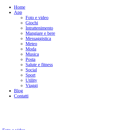
Home
App
Foto e video
Giochi
Intrattenimento
Mangiare e bere
Messaggistica
Meteo
Moda
Musica
Posta
Salute e fitness
Social
Sport
Utility
Viaggi
Blog
Contatti