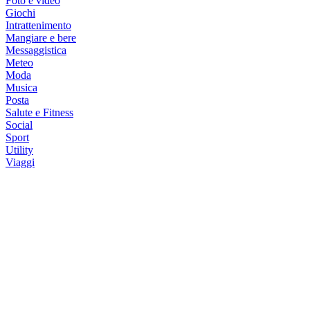
Foto e video
Giochi
Intrattenimento
Mangiare e bere
Messaggistica
Meteo
Moda
Musica
Posta
Salute e Fitness
Social
Sport
Utility
Viaggi