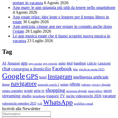
portare in vacanza
6 Agosto 2026
App mare: le app spiaggia più utili da tenere nello smartphone
4 Agosto 2026
App estate relax: idee lente e leggere per il tempo libero in
estate
30 Luglio 2026
App amicizia: cinque app per restare in contatto anche dopo
l’estate
28 Luglio 2026
Le app musica estate che ti fanno scoprire nuova musica in
vacanza
23 Luglio 2026
Tag
app
AI
auto
calcio
canzoni
Amazon
bambini
app cucina
app viaggio
B&B
chat
Facebook
consegna a domicilio
film
giochi in uscita 2025
Google
GPS
Instagram
intelligenza artificiale
hotel
navigatore
offerte
lingue
notizie
nintendo switch 2
palestra
privacy digitale
shopping
sport
sconti
serie tv
rientro settembre
sicurezza digitale
smart inbox
streaming
vacanze
studio
TV
trasporti
uscite videogiochi 2026
tecnologia
WhatsApp
videogiochi settembre 2025
voli
workflow email
Iscriviti alla Newsletter