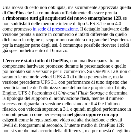
Una mossa di certo non obbligata, ma sicuramente apprezzata quella
di
OnePlus
che ha comunicato ufficialmente di essere pronta
a
rimborsare tutti gli acquirenti del nuovo smartphone 12R
se
non soddisfatti delle memorie interne di tipo UFS 3.1 e non 4.0
come promesso
in sede di presentazione
. Il dettaglio hardware della
versione pronta a uscire in commercio è infatti differente da quello
dichiarato in origine e, seppur non cambierà un granché l’esperienza
per la maggior parte degli usi, è comunque possibile ricevere i soldi
già spesi indietro entro il 16 marzo.
L’errore è stato tutto di OnePlus
, con una discrepanza tra un
componente hardware promesso durante la presentazione e quello
poi montato sulla versione per il commercio. Su OnePlus 12R non ci
saranno le memorie veloci UFS 4.0 di ultima generazione, ma la
versione precedente UFS 3.1 con performance di tutto rispetto che
beneficia anche dell’ottimizzazione del motore proprietario Trinity
Engine. UFS è l’acronimo di
Universal Flash Storage
e determina
la tipologia del supporto di archiviazione flash, mentre il numero
successivo riguarda lo versione dello standard: il 4.0 è l’ultimo
rilascio, con velocità superiori a 3.1 e quindi migliori performance in
compiti pesanti come per esempio
nel gioco oppure con app
esigenti
come la registrazione video ad alta risoluzione e elevati
livelli di fotogrammi al secondo. L’utente medio di OnePlus 12R
non si sarebbe mai accorto della differenza, ma per onestà è legittima