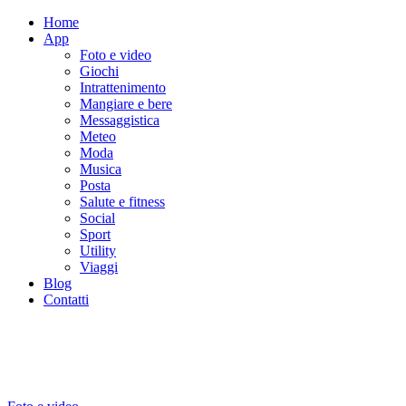
Home
App
Foto e video
Giochi
Intrattenimento
Mangiare e bere
Messaggistica
Meteo
Moda
Musica
Posta
Salute e fitness
Social
Sport
Utility
Viaggi
Blog
Contatti