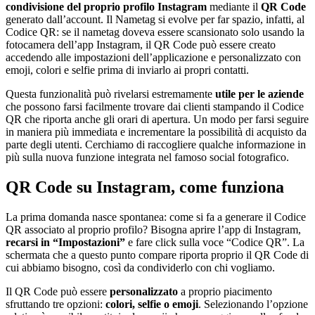
condivisione del proprio profilo Instagram
mediante il
QR Code
generato dall’account. Il Nametag si evolve per far spazio, infatti, al
Codice QR: se il nametag doveva essere scansionato solo usando la
fotocamera dell’app Instagram, il QR Code può essere creato
accedendo alle impostazioni dell’applicazione e personalizzato con
emoji, colori e selfie prima di inviarlo ai propri contatti.
Questa funzionalità può rivelarsi estremamente
utile per le aziende
che possono farsi facilmente trovare dai clienti stampando il Codice
QR che riporta anche gli orari di apertura. Un modo per farsi seguire
in maniera più immediata e incrementare la possibilità di acquisto da
parte degli utenti. Cerchiamo di raccogliere qualche informazione in
più sulla nuova funzione integrata nel famoso social fotografico.
QR Code su Instagram, come funziona
La prima domanda nasce spontanea: come si fa a generare il Codice
QR associato al proprio profilo? Bisogna aprire l’app di Instagram,
recarsi in “Impostazioni”
e fare click sulla voce “Codice QR”. La
schermata che a questo punto compare riporta proprio il QR Code di
cui abbiamo bisogno, così da condividerlo con chi vogliamo.
Il QR Code può essere
personalizzato
a proprio piacimento
sfruttando tre opzioni:
colori, selfie o emoji
. Selezionando l’opzione