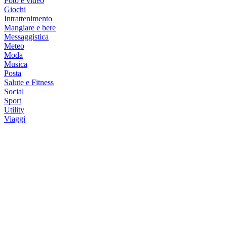
Foto e video
Giochi
Intrattenimento
Mangiare e bere
Messaggistica
Meteo
Moda
Musica
Posta
Salute e Fitness
Social
Sport
Utility
Viaggi