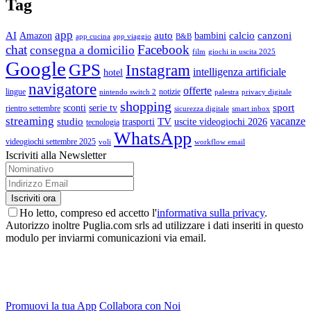
Tag
app
AI
auto
calcio
canzoni
Amazon
bambini
app cucina
app viaggio
B&B
chat
Facebook
consegna a domicilio
film
giochi in uscita 2025
Google
GPS
Instagram
intelligenza artificiale
hotel
navigatore
offerte
lingue
notizie
nintendo switch 2
palestra
privacy digitale
shopping
sport
sconti
serie tv
rientro settembre
sicurezza digitale
smart inbox
streaming
vacanze
studio
TV
trasporti
uscite videogiochi 2026
tecnologia
WhatsApp
videogiochi settembre 2025
voli
workflow email
Iscriviti alla Newsletter
Ho letto, compreso ed accetto l'
informativa sulla privacy
.
Autorizzo inoltre Puglia.com srls ad utilizzare i dati inseriti in questo
modulo per inviarmi comunicazioni via email.
Promuovi la tua App
Collabora con Noi