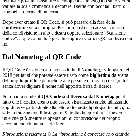
relativa è possibile sostituire le emoji che campeggiano sullo sfondo,
variare la scala cromatica e decorare il selfie con occhiali, baffi o
ciambella a forma di unicorno.
Dopo aver creato il QR Code, si può passare alla fase della
condivisione
vera e propria. Per farlo basta cliccare sul simbolo
della condivisione in alto a destra oppure selezionare “Scansione
codice”: a questo punto è possibile aprire i Codici QR condivisi con
noi.
Dal Nametag al QR Code
Il QR Code è stato creato per sostituire il
Nametag
, sviluppato nel
2018 per far sì che potesse essere usato come
bigliettino da visita
del proprio profilo e permettere alle persone di trovarlo e seguirlo
senza dover digitare il nome nell’apposita barra di ricerca.
Per quanto simile,
il QR Code si differenza dal Nametag
per il
fatto che il codice creato può essere visualizzato anche utilizzando
app di terze parti adibite alla lettura di questa tipologia di codici, non
solo la fotocamera di Instagram. Si tratta dunque di una funzione
utile che può snellire le operazioni di condivisione del proprio
account con chiunque si desideri.
Riproduzione riservata © La riproduzione è concessa solo citando