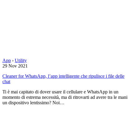
App
›
Utility
29 Nov 2021
Cleaner for WhatsApp, l’app intelligente che ripulisce i file delle
chat
Ti è mai capitato di dover usare il cellulare e WhatsApp in un
momento di estrema necessità, ma di ritrovarti ad avere tra le mani
un dispositivo lentissimo? Noi…