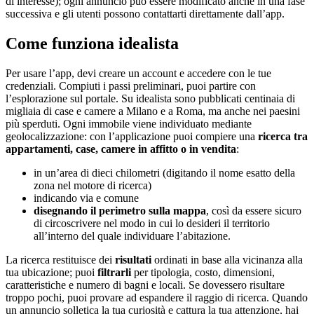
di interesse); ogni annuncio può essere modificato anche in una fase
successiva e gli utenti possono contattarti direttamente dall’app.
Come funziona idealista
Per usare l’app, devi creare un account e accedere con le tue
credenziali. Compiuti i passi preliminari, puoi partire con
l’esplorazione sul portale. Su idealista sono pubblicati centinaia di
migliaia di case e camere a Milano e a Roma, ma anche nei paesini
più sperduti. Ogni immobile viene individuato mediante
geolocalizzazione: con l’applicazione puoi compiere una
ricerca tra
appartamenti, case, camere in affitto o in vendita
:
in un’area di dieci chilometri (digitando il nome esatto della
zona nel motore di ricerca)
indicando via e comune
disegnando il perimetro sulla mappa
, così da essere sicuro
di circoscrivere nel modo in cui lo desideri il territorio
all’interno del quale individuare l’abitazione.
La ricerca restituisce dei
risultati
ordinati in base alla vicinanza alla
tua ubicazione; puoi
filtrarli
per tipologia, costo, dimensioni,
caratteristiche e numero di bagni e locali. Se dovessero risultare
troppo pochi, puoi provare ad espandere il raggio di ricerca. Quando
un annuncio solletica la tua curiosità e cattura la tua attenzione, hai