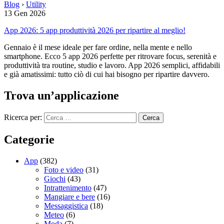
Blog
›
Utility
13 Gen 2026
App 2026: 5 app produttività 2026 per ripartire al meglio!
Gennaio è il mese ideale per fare ordine, nella mente e nello
smartphone. Ecco 5 app 2026 perfette per ritrovare focus, serenità e
produttività tra routine, studio e lavoro. App 2026 semplici, affidabili
e già amatissimi: tutto ciò di cui hai bisogno per ripartire davvero.
Trova un’applicazione
Ricerca per:
Categorie
App
(382)
Foto e video
(31)
Giochi
(43)
Intrattenimento
(47)
Mangiare e bere
(16)
Messaggistica
(18)
Meteo
(6)
Moda
(7)