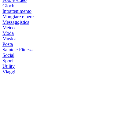
Foto e video
Giochi
Intrattenimento
Mangiare e bere
Messaggistica
Meteo
Moda
Musica
Posta
Salute e Fitness
Social
Sport
Utility
Viaggi