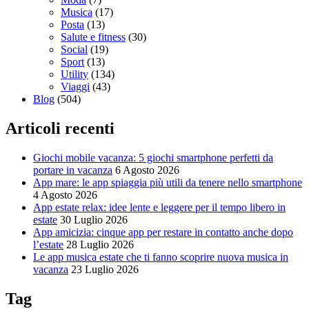
Musica
(17)
Posta
(13)
Salute e fitness
(30)
Social
(19)
Sport
(13)
Utility
(134)
Viaggi
(43)
Blog
(504)
Articoli recenti
Giochi mobile vacanza: 5 giochi smartphone perfetti da
portare in vacanza
6 Agosto 2026
App mare: le app spiaggia più utili da tenere nello smartphone
4 Agosto 2026
App estate relax: idee lente e leggere per il tempo libero in
estate
30 Luglio 2026
App amicizia: cinque app per restare in contatto anche dopo
l’estate
28 Luglio 2026
Le app musica estate che ti fanno scoprire nuova musica in
vacanza
23 Luglio 2026
Tag