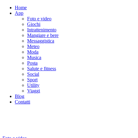
Home
App
Foto e video
Giochi
Intrattenimento
Mangiare e bere
Messaggistica
Meteo
Moda
Musica
Posta
Salute e fitness
Social
Sport
Utility
Viaggi
Blog
Contatti