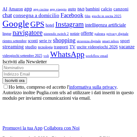
app
AI
auto
calcio
canzoni
Amazon
bambini
app cucina
app viaggio
B&B
chat
Facebook
consegna a domicilio
film
giochi in uscita 2025
Google
GPS
Instagram
intelligenza artificiale
hotel
navigatore
offerte
lingue
notizie
nintendo switch 2
palestra
privacy digitale
shopping
sport
sconti
serie tv
rientro settembre
sicurezza digitale
smart inbox
streaming
vacanze
studio
TV
trasporti
uscite videogiochi 2026
tecnologia
WhatsApp
videogiochi settembre 2025
voli
workflow email
Iscriviti alla Newsletter
Ho letto, compreso ed accetto l'
informativa sulla privacy
.
Autorizzo inoltre Puglia.com srls ad utilizzare i dati inseriti in questo
modulo per inviarmi comunicazioni via email.
Promuovi la tua App
Collabora con Noi