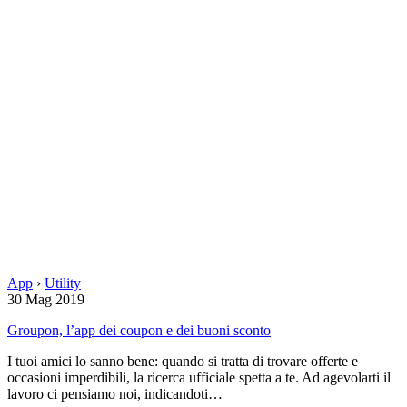
App
›
Utility
30 Mag 2019
Groupon, l’app dei coupon e dei buoni sconto
I tuoi amici lo sanno bene: quando si tratta di trovare offerte e
occasioni imperdibili, la ricerca ufficiale spetta a te. Ad agevolarti il
lavoro ci pensiamo noi, indicandoti…