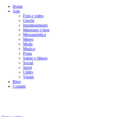
Home
App
Foto e video
Giochi
Intrattenimento
Mangiare e bere
Messaggistica
Meteo
Moda
Musica
Posta
Salute e fitness
Social
Sport
Utility
Viaggi
Blog
Contatti