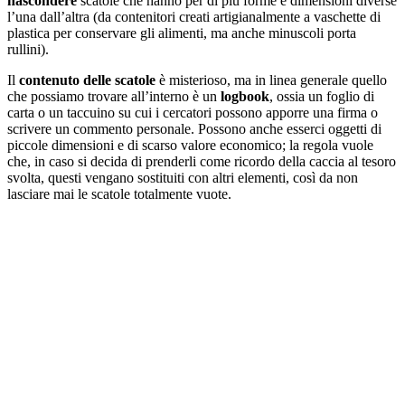
nascondere
scatole che hanno per di più forme e dimensioni diverse
l’una dall’altra (da contenitori creati artigianalmente a vaschette di
plastica per conservare gli alimenti, ma anche minuscoli porta
rullini).
Il
contenuto delle scatole
è misterioso, ma in linea generale quello
che possiamo trovare all’interno è un
logbook
, ossia un foglio di
carta o un taccuino su cui i cercatori possono apporre una firma o
scrivere un commento personale. Possono anche esserci oggetti di
piccole dimensioni e di scarso valore economico; la regola vuole
che, in caso si decida di prenderli come ricordo della caccia al tesoro
svolta, questi vengano sostituiti con altri elementi, così da non
lasciare mai le scatole totalmente vuote.