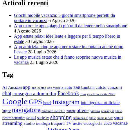
Articoli recenti
Giochi mobile vacanza: 5 giochi smartphone perfetti da
portare in vacanza
6 Agosto 2026
App mare: le app spiaggia più utili da tenere nello smartphone
4 Agosto 2026
App estate relax: idee lente e leggere per il tempo libero in
estate
30 Luglio 2026
App amicizia: cinque app per restare in contatto anche dopo
l’estate
28 Luglio 2026
Le app musica estate che ti fanno scoprire nuova musica in
vacanza
23 Luglio 2026
Tag
app
AI
auto
calcio
canzoni
Amazon
bambini
app cucina
app viaggio
B&B
chat
Facebook
consegna a domicilio
film
giochi in uscita 2025
Google
GPS
Instagram
intelligenza artificiale
hotel
navigatore
offerte
lingue
notizie
nintendo switch 2
palestra
privacy digitale
shopping
sport
sconti
serie tv
rientro settembre
sicurezza digitale
smart inbox
streaming
vacanze
studio
TV
trasporti
uscite videogiochi 2026
tecnologia