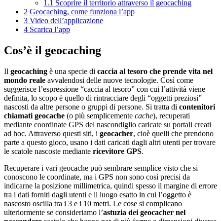
1.1
Scoprire il territorio attraverso il geocaching
2
Geocaching, come funziona l’app
3
Video dell’applicazione
4
Scarica l’app
Cos’è il geocaching
Il
geocaching
è una specie di
caccia al tesoro che prende vita nel
mondo reale
avvalendosi delle nuove tecnologie. Così come
suggerisce l’espressione “caccia al tesoro” con cui l’attività viene
definita, lo scopo è quello di rintracciare degli “oggetti preziosi”
nascosti da altre persone o gruppi di persone. Si tratta di
contenitori
chiamati geocache
(o più semplicemente
cache
), recuperati
mediante coordinate GPS del nascondiglio caricate su portali creati
ad hoc. Attraverso questi siti, i
geocacher
, cioè quelli che prendono
parte a questo gioco, usano i dati caricati dagli altri utenti per trovare
le scatole nascoste mediante
ricevitore GPS
.
Recuperare i vari geocache può sembrare semplice visto che si
conoscono le coordinate, ma i GPS non sono così precisi da
indicarne la posizione millimetrica, quindi spesso il margine di errore
tra i dati forniti dagli utenti e il luogo esatto in cui l’oggetto è
nascosto oscilla tra i 3 e i 10 metri. Le cose si complicano
ulteriormente se consideriamo l’
astuzia dei geocacher nel