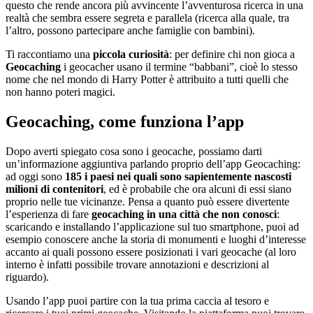
questo che rende ancora più avvincente l’avventurosa ricerca in una
realtà che sembra essere segreta e parallela (ricerca alla quale, tra
l’altro, possono partecipare anche famiglie con bambini).
Ti raccontiamo una
piccola curiosità
: per definire chi non gioca a
Geocaching
i geocacher usano il termine “babbani”, cioè lo stesso
nome che nel mondo di Harry Potter è attribuito a tutti quelli che
non hanno poteri magici.
Geocaching, come funziona l’app
Dopo averti spiegato cosa sono i geocache, possiamo darti
un’informazione aggiuntiva parlando proprio dell’app Geocaching:
ad oggi sono
185 i paesi nei quali sono sapientemente nascosti
milioni di contenitori
, ed è probabile che ora alcuni di essi siano
proprio nelle tue vicinanze. Pensa a quanto può essere divertente
l’esperienza di fare
geocaching in una città che non conosci
:
scaricando e installando l’applicazione sul tuo smartphone, puoi ad
esempio conoscere anche la storia di monumenti e luoghi d’interesse
accanto ai quali possono essere posizionati i vari geocache (al loro
interno è infatti possibile trovare annotazioni e descrizioni al
riguardo).
Usando l’app puoi partire con la tua prima caccia al tesoro e