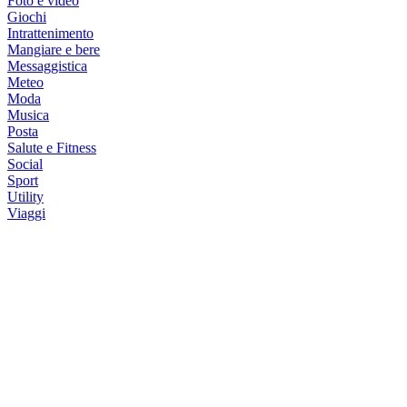
Foto e video
Giochi
Intrattenimento
Mangiare e bere
Messaggistica
Meteo
Moda
Musica
Posta
Salute e Fitness
Social
Sport
Utility
Viaggi