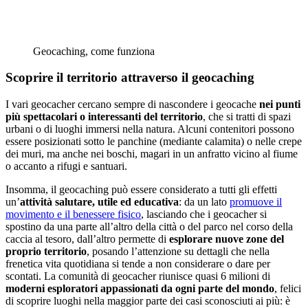
Geocaching, come funziona
Scoprire il territorio attraverso il geocaching
I vari geocacher cercano sempre di nascondere i geocache
nei punti
più spettacolari o interessanti del territorio
, che si tratti di spazi
urbani o di luoghi immersi nella natura. Alcuni contenitori possono
essere posizionati sotto le panchine (mediante calamita) o nelle crepe
dei muri, ma anche nei boschi, magari in un anfratto vicino al fiume
o accanto a rifugi e santuari.
Insomma, il geocaching può essere considerato a tutti gli effetti
un’
attività salutare, utile ed educativa
: da un lato
promuove il
movimento e il benessere fisico
, lasciando che i geocacher si
spostino da una parte all’altro della città o del parco nel corso della
caccia al tesoro, dall’altro permette di
esplorare nuove zone del
proprio territorio
, posando l’attenzione su dettagli che nella
frenetica vita quotidiana si tende a non considerare o dare per
scontati. La comunità di geocacher riunisce quasi 6 milioni di
moderni esploratori appassionati da ogni parte del mondo
, felici
di scoprire luoghi nella maggior parte dei casi sconosciuti ai più: è