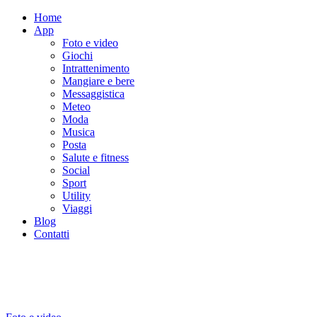
Home
App
Foto e video
Giochi
Intrattenimento
Mangiare e bere
Messaggistica
Meteo
Moda
Musica
Posta
Salute e fitness
Social
Sport
Utility
Viaggi
Blog
Contatti