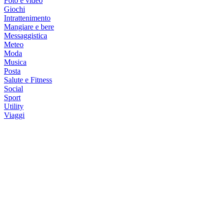
Foto e video
Giochi
Intrattenimento
Mangiare e bere
Messaggistica
Meteo
Moda
Musica
Posta
Salute e Fitness
Social
Sport
Utility
Viaggi