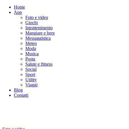
Home
App
Foto e video
Giochi
Intrattenimento
Mangiare e bere
Messaggistica
Meteo
Moda
Musica
Posta
Salute e fitness
Social
Sport
Utility
Viaggi
Blog
Contatti