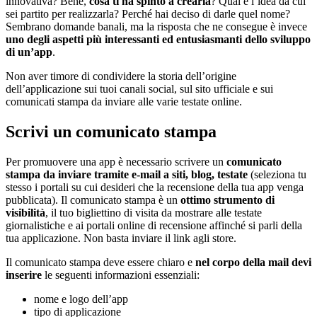
innovativa? Bene,
cosa ti ha spinto a crearla
? Qual è l’idea da cui
sei partito per realizzarla? Perché hai deciso di darle quel nome?
Sembrano domande banali, ma la risposta che ne consegue è invece
uno degli aspetti più interessanti ed entusiasmanti dello sviluppo
di un’app
.
Non aver timore di condividere la storia dell’origine
dell’applicazione sui tuoi canali social, sul sito ufficiale e sui
comunicati stampa da inviare alle varie testate online.
Scrivi un comunicato stampa
Per promuovere una app è necessario scrivere un
comunicato
stampa da inviare tramite e-mail a siti, blog, testate
(seleziona tu
stesso i portali su cui desideri che la recensione della tua app venga
pubblicata). Il comunicato stampa è un
ottimo strumento di
visibilità
, il tuo bigliettino di visita da mostrare alle testate
giornalistiche e ai portali online di recensione affinché si parli della
tua applicazione. Non basta inviare il link agli store.
Il comunicato stampa deve essere chiaro e
nel corpo della mail devi
inserire
le seguenti informazioni essenziali:
nome e logo dell’app
tipo di applicazione