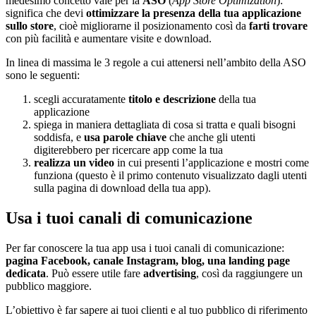
medesimo concetto vale per la
ASO
(
App Store Optimization
):
significa che devi
ottimizzare la presenza della tua applicazione
sullo store
, cioè migliorarne il posizionamento così da
farti trovare
con più facilità e aumentare visite e download.
In linea di massima le 3 regole a cui attenersi nell’ambito della ASO
sono le seguenti:
scegli accuratamente
titolo e descrizione
della tua
applicazione
spiega in maniera dettagliata di cosa si tratta e quali bisogni
soddisfa, e
usa parole chiave
che anche gli utenti
digiterebbero per ricercare app come la tua
realizza un video
in cui presenti l’applicazione e mostri come
funziona (questo è il primo contenuto visualizzato dagli utenti
sulla pagina di download della tua app).
Usa i tuoi canali di comunicazione
Per far conoscere la tua app usa i tuoi canali di comunicazione:
pagina Facebook, canale Instagram, blog, una landing page
dedicata
. Può essere utile fare
advertising
, così da raggiungere un
pubblico maggiore.
L’obiettivo è far sapere ai tuoi clienti e al tuo pubblico di riferimento