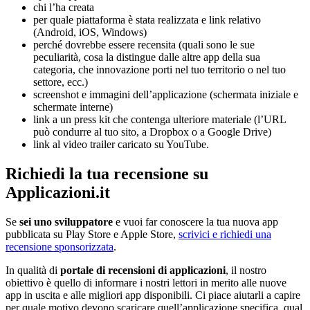
chi l’ha creata
per quale piattaforma è stata realizzata e link relativo
(Android, iOS, Windows)
perché dovrebbe essere recensita (quali sono le sue
peculiarità, cosa la distingue dalle altre app della sua
categoria, che innovazione porti nel tuo territorio o nel tuo
settore, ecc.)
screenshot e immagini dell’applicazione (schermata iniziale e
schermate interne)
link a un press kit che contenga ulteriore materiale (l’URL
può condurre al tuo sito, a Dropbox o a Google Drive)
link al video trailer caricato su YouTube.
Richiedi la tua recensione su
Applicazioni.it
Se
sei uno sviluppatore
e vuoi far conoscere la tua nuova app
pubblicata su Play Store e Apple Store,
scrivici e richiedi una
recensione sponsorizzata
.
In qualità di
portale di recensioni di applicazioni
, il nostro
obiettivo è quello di informare i nostri lettori in merito alle nuove
app in uscita e alle migliori app disponibili. Ci piace aiutarli a capire
per quale motivo devono scaricare quell’applicazione specifica, qual