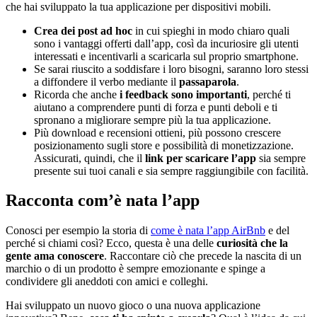
che hai sviluppato la tua applicazione per dispositivi mobili.
Crea dei post ad hoc
in cui spieghi in modo chiaro quali
sono i vantaggi offerti dall’app, così da incuriosire gli utenti
interessati e incentivarli a scaricarla sul proprio smartphone.
Se sarai riuscito a soddisfare i loro bisogni, saranno loro stessi
a diffondere il verbo mediante il
passaparola
.
Ricorda che anche
i feedback sono importanti
, perché ti
aiutano a comprendere punti di forza e punti deboli e ti
spronano a migliorare sempre più la tua applicazione.
Più download e recensioni ottieni, più possono crescere
posizionamento sugli store e possibilità di monetizzazione.
Assicurati, quindi, che il
link per scaricare l’app
sia sempre
presente sui tuoi canali e sia sempre raggiungibile con facilità.
Racconta com’è nata l’app
Conosci per esempio la storia di
come è nata l’app AirBnb
e del
perché si chiami così? Ecco, questa è una delle
curiosità che la
gente ama conoscere
. Raccontare ciò che precede la nascita di un
marchio o di un prodotto è sempre emozionante e spinge a
condividere gli aneddoti con amici e colleghi.
Hai sviluppato un nuovo gioco o una nuova applicazione