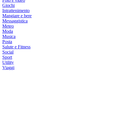
Foto e video
Giochi
Intrattenimento
Mangiare e bere
Messaggistica
Meteo
Moda
Musica
Posta
Salute e Fitness
Social
Sport
Utility
Viaggi