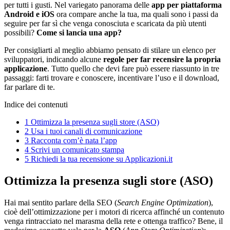
per tutti i gusti. Nel variegato panorama delle
app per piattaforma
Android e iOS
ora compare anche la tua, ma quali sono i passi da
seguire per far sì che venga conosciuta e scaricata da più utenti
possibili?
Come si lancia una app?
Per consigliarti al meglio abbiamo pensato di stilare un elenco per
sviluppatori, indicando alcune
regole per far recensire la propria
applicazione
. Tutto quello che devi fare può essere riassunto in tre
passaggi: farti trovare e conoscere, incentivare l’uso e il download,
far parlare di te.
Indice dei contenuti
1
Ottimizza la presenza sugli store (ASO)
2
Usa i tuoi canali di comunicazione
3
Racconta com’è nata l’app
4
Scrivi un comunicato stampa
5
Richiedi la tua recensione su Applicazioni.it
Ottimizza la presenza sugli store (ASO)
Hai mai sentito parlare della SEO (
Search Engine Optimization
),
cioè dell’ottimizzazione per i motori di ricerca affinché un contenuto
venga rintracciato nel marasma della rete e ottenga traffico? Bene, il