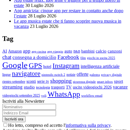
App estate relax: idee lente e leggere per il tempo libero in
estate
30 Luglio 2026
App amicizia: cinque app per restare in contatto anche dopo
l’estate
28 Luglio 2026
Le app musica estate che ti fanno scoprire nuova musica in
vacanza
23 Luglio 2026
Tag
app
AI
auto
calcio
canzoni
Amazon
bambini
app cucina
app viaggio
B&B
chat
Facebook
consegna a domicilio
film
giochi in uscita 2025
Google
GPS
Instagram
intelligenza artificiale
hotel
navigatore
offerte
lingue
notizie
nintendo switch 2
palestra
privacy digitale
shopping
sport
sconti
serie tv
rientro settembre
sicurezza digitale
smart inbox
streaming
vacanze
studio
TV
trasporti
uscite videogiochi 2026
tecnologia
WhatsApp
videogiochi settembre 2025
voli
workflow email
Iscriviti alla Newsletter
Ho letto, compreso ed accetto l'
informativa sulla privacy
.