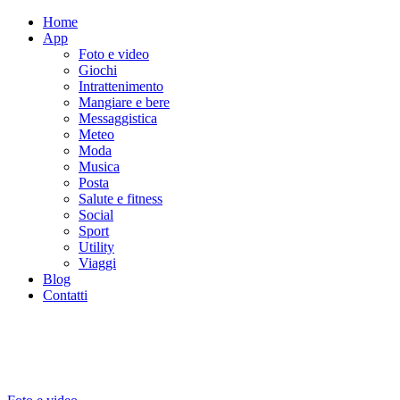
Home
App
Foto e video
Giochi
Intrattenimento
Mangiare e bere
Messaggistica
Meteo
Moda
Musica
Posta
Salute e fitness
Social
Sport
Utility
Viaggi
Blog
Contatti