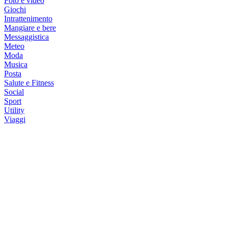
Foto e video
Giochi
Intrattenimento
Mangiare e bere
Messaggistica
Meteo
Moda
Musica
Posta
Salute e Fitness
Social
Sport
Utility
Viaggi